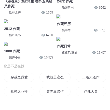
《涤魂录》第231集 番外五离经
2472 作死
又作死
酷匠听书
6662
欧林之声
1705
作死经历
2512 作死
兆丰华
3.7万
酷匠听书
6250
作死日常
1088.作死
皮皮TV寡妇
12.4万
魔声小白
10.5万
您是不是在找：
穿越之我爱作死
我就是这么爱作死
二逼天道作死记
死神之花样作死
异界最强作死
作死天尊
请叫我作死大师
综不作死就会死
我不作真会死