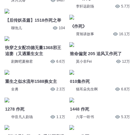
沐月沉香
8487
李轩远剧场
5.7万
【后传妖圣篇】1518作死之举
《作死》
聊泡儿
104
霄旭讲故事
16.1万
快穿之女配功德无量1368邪王
追妻（又遇重生女主
致命偏宠 205 追风又作死了
剧舞吧夏柳君
6.6万
莫小非Fei
12万
重生之似水流年1588换女主
010集作死
全勇
2.3万
猫耳朵先生啊
6.8万
1278 作死
1448 作死
华音凡人剧场
1.1万
六零一听书
5.3万