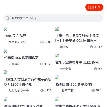
打开APP
重生后女主又作死了
1485 又在作死
【重生后，又美又强女主杀疯
啦！】长安好 001 回归故里
华音凡人剧场
8803
糖宝S
89.4万
蛇精病1032作死啊作死
重生之军嫂奋斗史 1383 作死
云端残阳
1.7万
簌簌轻扬
6万
《重生八零我成了两个孩子的后
妈》1900洛川作死
画满田园4300 萧漫又作死
红彤彤的小柿子
4139
_糖葫芦耶_
5841
画满田园4371 萧漫又作死
重生之我被强宠了 224 裴伺琰