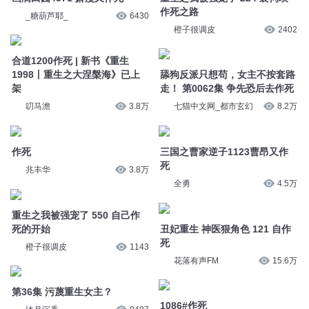
作死之路
_糖葫芦耶_
6430
橙子很调皮
2402
合道1200作死 | 新书《重生
1998丨重生之大涅槃海》已上
舔狗反派只想苟，女主不按套路
架
走！ 第0062集 争先恐后去作死
叨马澹
3.8万
七猫中文网_都市玄幻
8.2万
作死
三国之曹家逆子1123曹昂又作
死
兆丰华
3.8万
全勇
4.5万
重生之我被强宠了 550 自己作
死的开始
丑妃重生 神医狠角色 121 自作
死
橙子很调皮
1143
花落有声FM
15.6万
第36集 污蔑重生女主？
1086#作死