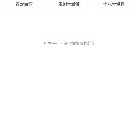
青云当铺
第捌号当铺
十八号修真当铺
第十九号当铺
7号实验室
天字第一号当铺
7号末班车
万古第一当铺
我有一间灵宠铺
© 2014-
2026
喜马拉雅 版权所有
未来的7梦
仙灵铺子
八十一号当铺
7号铁路桥
从三国群英传7开始
零号店铺
十八号小铺
黄泉十一号当铺