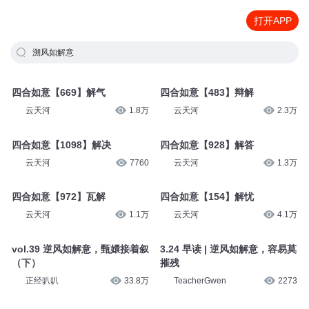
打开APP
溯风如解意
四合如意【669】解气
四合如意【483】辩解
云天河
1.8万
云天河
2.3万
四合如意【1098】解决
四合如意【928】解答
云天河
7760
云天河
1.3万
四合如意【972】瓦解
四合如意【154】解忧
云天河
1.1万
云天河
4.1万
vol.39 逆风如解意，甄嬛接着叙
3.24 早读 | 逆风如解意，容易莫
（下）
摧残
正经叭叭
33.8万
TeacherGwen
2273