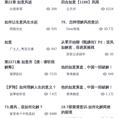
第22章 如意风波
四合如意【1188】风雨
白熊寒霄
306
云天河
6224
如何让生意风生水起
79、怎样理解风控意识
明善先生
505
Dear熊爸
30.7万
如意
从零开始聊《甄嬛传》P2：逆风
如解意，容易莫摧残
广土人_粤语主播
947
苏哲云讲国学
35
第2271集 如意舟【搜：请听我
解释】
他的如意算盘，中国一招破解！
紫襟剧社
7215
青烽频道
446
【罗翔】如何理解人生的意义？
他的如意算盘，中国一招破解！
故事收听室
7.8万
青烽频道
1.1万
73.痛风，该如何化解？
19.7探索潜意识-如何化解两难
的困境
家里有个中医真好
9486