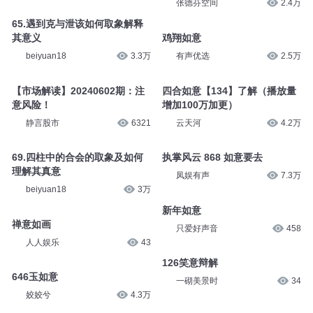
张德芬空间
2.4万
65.遇到克与泄该如何取象解释
其意义
鸡翔如意
beiyuan18
3.3万
有声优选
2.5万
【市场解读】20240602期：注
四合如意【134】了解（播放量
意风险！
增加100万加更）
静言股市
6321
云天河
4.2万
69.四柱中的合会的取象及如何
执掌风云 868 如意要去
理解其真意
凤娱有声
7.3万
beiyuan18
3万
新年如意
禅意如画
只爱好声音
458
人人娱乐
43
126笑意辩解
646玉如意
一砌美景时
34
姣姣兮
4.3万