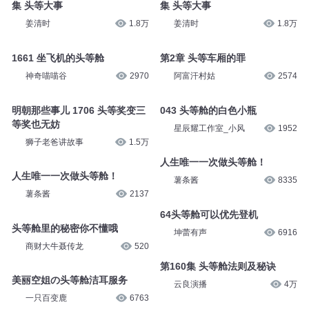
集 头等大事
集 头等大事
姜清时
1.8万
姜清时
1.8万
1661 坐飞机的头等舱
第2章 头等车厢的罪
神奇喵喵谷
2970
阿富汗村姑
2574
明朝那些事儿 1706 头等奖变三
043 头等舱的白色小瓶
等奖也无妨
星辰耀工作室_小风
1952
狮子老爸讲故事
1.5万
人生唯一一次做头等舱！
人生唯一一次做头等舱！
薯条酱
8335
薯条酱
2137
64头等舱可以优先登机
头等舱里的秘密你不懂哦
坤蕾有声
6916
商财大牛聂传龙
520
第160集 头等舱法则及秘诀
美丽空姐の头等舱洁耳服务
云良演播
4万
一只百变鹿
6763