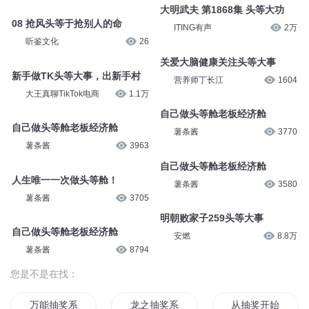
大明武夫 第1868集 头等大功
08 抢风头等于抢别人的命
ITING有声
2万
听鉴文化
26
关爱大脑健康关注头等大事
新手做TK头等大事，出新手村
营养师丁长江
1604
大王真聊TikTok电商
1.1万
自己做头等舱老板经济舱
自己做头等舱老板经济舱
薯条酱
3770
薯条酱
3963
自己做头等舱老板经济舱
人生唯一一次做头等舱！
薯条酱
3580
薯条酱
3705
明朝败家子259头等大事
自己做头等舱老板经济舱
安燃
8.8万
薯条酱
8794
您是不是在找：
万能抽奖系统
龙之抽奖系统
从抽奖开始