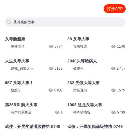
打开APP
头等奖的故事
头等舱船票
38 头等大事
主播文倩
6774
青烽频道
1140
人生头等大事
2046头等舱病人
楚翘_诗歌之王
6138
姣姣兮
2.4万
957 头等大事！
262 先做头等大事
姣姣兮
8.8万
大吕说书
1575
第265章 防火头等
1008 这是头等大事
有声的周扒皮
1
神奇喵喵谷
5739
武侠：开局奖励满级神功-0748
武侠：开局奖励满级神功-0749