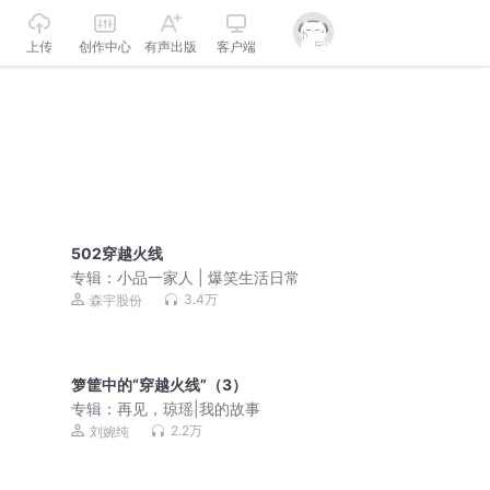
上传
创作中心
有声出版
客户端
502穿越火线
专辑：
小品一家人 | 爆笑生活日常
3.4万
森宇股份
箩筐中的“穿越火线”（3）
专辑：
再见，琼瑶|我的故事
2.2万
刘婉纯