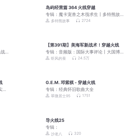
岛屿经营篇 364 火线穿越
专辑：
魔卡宠兽之木筏求生丨多特熊故
事 | 白小轩·魔宠系列
2724
多特熊故事
【第391期】美海军新战术！穿越火线
大战
专辑：
音频版：国际大事评论丨大国博
彭德怀
弈丨军事科普丨武器博览
24.5万
听风的蚕
线
G.E.M. 邓紫棋 - 穿越火线
实的
专辑：
经典怀旧歌曲大全
1751
翠微居士95
导火线25
专辑：
320
沙老八