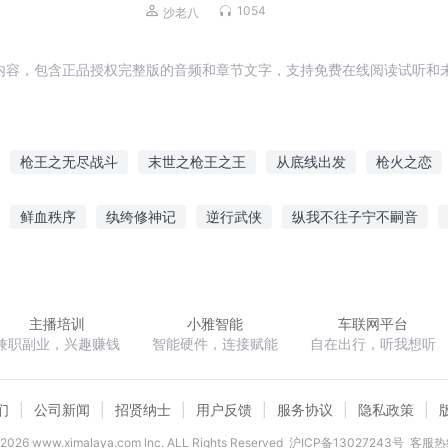
磊，李正光，梁旭东)
1054
沙老八
内容，包含正品授权完整版的音频和章节文字，支持免费在线阅读试听和未
枪王之无尽战斗
末世之枪王之王
从底线出发
枪火之恋
说
穿越火线之枪王传奇
火线枪王
枪之勇者的枪是枪炮的枪
鲜血秩序
纨绔修神记
逆行武侠
纵我不往子宁不嗣音
界枪神
火线精英之乱世枪王
雾海
冰苍煞界
蓝瞳公子
农门药女有点田
次元矩阵
主播培训
小雅智能
车联网平台
兼职副业，兴趣赚钱
智能硬件，连接赋能
自在出行，听我想听
们
公司新闻
招贤纳士
用户反馈
服务协议
隐私政策
2026
www.ximalaya.com lnc. ALL Rights Reserved
沪ICP备13027243号
客服热线