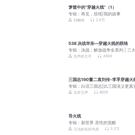
箩筐中的“穿越火线”（1）
专辑：
再见，琼瑶|我的故事
2.4万
刘婉纯
538 决战华东—穿越火线的联络
专辑：
决战：解放战争全系列 | 三
役 | 十大元帅经典战争纪实 | 朱德
4906
无声的大可
| 解放战争中决定成败的历史细节
三国志190董二袁刘传-李孚穿越火
专辑：
白话三国志|比三国演义更真
历史，听得懂的真三国|北岸播讲
8629
北岸之声
导火线
专辑：
新世界 灵性的觉醒
3.3万
汪洁的谷间书房