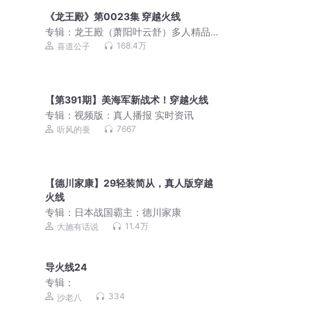
《龙王殿》第0023集 穿越火线
专辑：
龙王殿（萧阳叶云舒）多人精品
剧
168.4万
喜道公子
【第391期】美海军新战术！穿越火线
专辑：
视频版：真人播报 实时资讯
7667
听风的蚕
【德川家康】29轻装简从，真人版穿越
火线
专辑：
日本战国霸主：德川家康
11.4万
大施有话说
导火线24
专辑：
334
沙老八