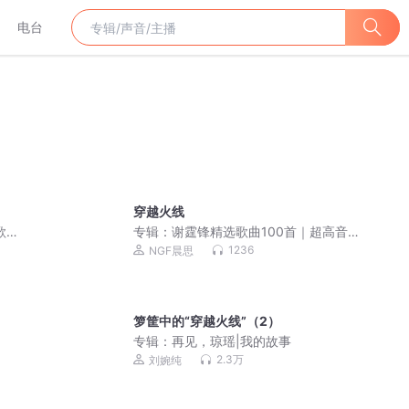
电台
穿越火线
歌曲
专辑：
谢霆锋精选歌曲100首｜超高音质
｜必备歌单
1236
NGF晨思
箩筐中的“穿越火线”（2）
专辑：
再见，琼瑶|我的故事
2.3万
刘婉纯