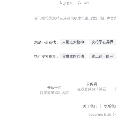
磊，李正光，梁旭东)
1021
沙老八
喜马拉雅为您精选穿越火线之枪皇出世的热门声音
末世之大枪神
女枪手在异界
您是不是在找：
刀出鞘枪上膛
异界之枪神传
异度空间的他
史上第一白泽
热门搜索推荐：
他是枪手
冲出地平线
异
婚婚欲醉前夫别挡道
凌云山
云剪辑
开放平台
在线音频剪辑神器
对接海量精彩内容
关于我们
联系我
Copyright © 2012-