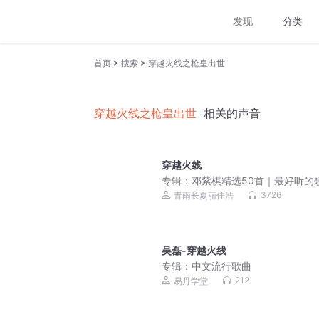
发现
分类
>
>
首页
搜索
穿越火线之枪皇出世
穿越火线之枪皇出世
相关的声音
穿越火线
专辑：
邓紫棋精选50首｜最好听的
合集｜超高清音质
3726
青雨长夏丽佳浩
吴磊-穿越火线
专辑：
中文流行歌曲
212
易丹学堂