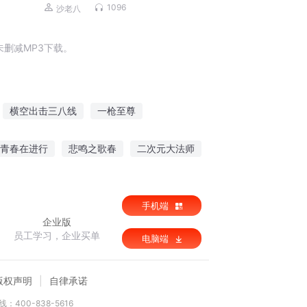
磊，李正光，梁旭东)
1096
沙老八
删减MP3下载。
横空出击三八线
一枪至尊
枪界火线
武帝枪神
无尽枪火
青春在进行
悲鸣之歌春
二次元大法师
手机端
企业版
员工学习，企业买单
电脑端
版权声明
自律承诺
：400-838-5616