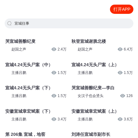
打开APP
宣城往事
哭宣城善酿纪叟
秋登宣城谢脁北楼
赵国之声
2.4万
赵国之声
6.4万
宣城4.24无头尸案（中）
宣城4.24无头尸案（上）
主播吕鹏
1.5万
主播吕鹏
1.5万
宣城4.24无头尸案（下）
哭宣城善酿纪叟—李白
主播吕鹏
1.5万
女汉子也会烫头
126
安徽宣城章宏斌案（下）
安徽宣城章宏斌案（上）
主播吕鹏
3.4万
主播吕鹏
3.6万
第 206集 宣城，地窖
刘涛任宣城市副市长