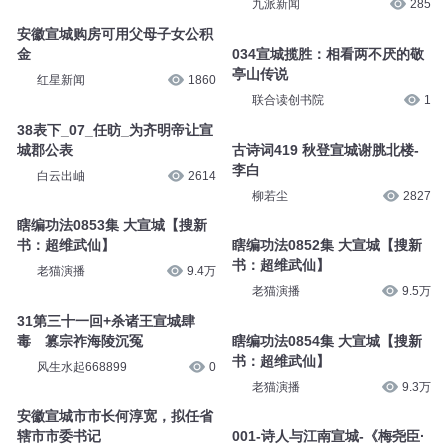
九派新闻
285
安徽宣城购房可用父母子女公积
金
034宣城揽胜：相看两不厌的敬
亭山传说
红星新闻
1860
联合读创书院
1
38表下_07_任昉_为齐明帝让宣
城郡公表
古诗词419 秋登宣城谢脁北楼-
李白
白云出岫
2614
柳若尘
2827
瞎编功法0853集 大宣城【搜新
书：超维武仙】
瞎编功法0852集 大宣城【搜新
书：超维武仙】
老猫演播
9.4万
老猫演播
9.5万
31第三十一回+杀诸王宣城肆
毒 篡宗祚海陵沉冤
瞎编功法0854集 大宣城【搜新
书：超维武仙】
风生水起668899
0
老猫演播
9.3万
安徽宣城市市长何淳宽，拟任省
辖市市委书记
001-诗人与江南宣城-《梅尧臣·