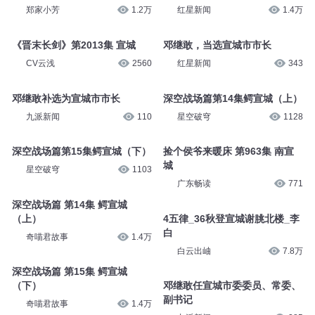
郑家小芳
1.2万
红星新闻
1.4万
《晋末长剑》第2013集 宣城
邓继敢，当选宣城市市长
CV云浅
2560
红星新闻
343
邓继敢补选为宣城市市长
深空战场篇第14集鳄宣城（上）
九派新闻
110
星空破穹
1128
深空战场篇第15集鳄宣城（下）
捡个侯爷来暖床 第963集 南宣
城
星空破穹
1103
广东畅读
771
深空战场篇 第14集 鳄宣城
（上）
4五律_36秋登宣城谢朓北楼_李
白
奇喵君故事
1.4万
白云出岫
7.8万
深空战场篇 第15集 鳄宣城
（下）
邓继敢任宣城市委委员、常委、
副书记
奇喵君故事
1.4万