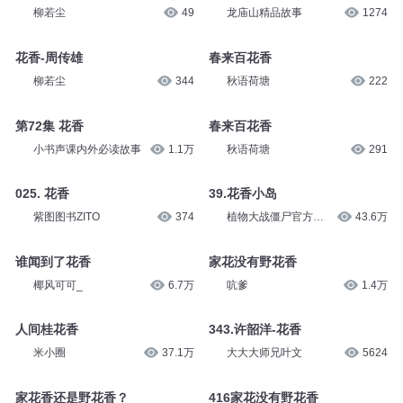
柳若尘
49
龙庙山精品故事
1274
花香-周传雄
春来百花香
柳若尘
344
秋语荷塘
222
第72集 花香
春来百花香
小书声课内外必读故事
1.1万
秋语荷塘
291
025. 花香
39.花香小岛
紫图图书ZITO
374
植物大战僵尸官方频
43.6万
道
谁闻到了花香
家花没有野花香
椰风可可_
6.7万
吭爹
1.4万
人间桂花香
343.许韶洋-花香
米小圈
37.1万
大大大师兄叶文
5624
家花香还是野花香？
416家花没有野花香