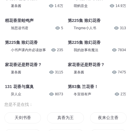
薯条酱
1.6万
萌蚂音盒
14.9万
稻花香里蛙鸣声
第225集 致幻花香
旭思读书君
5
Tingme小人书
313
第225集 致幻花香
第225集 致幻花香
小书声课内外必读故事
235
我的故事有魔法
7834
家花香还是野花香？
家花香还是野花香？
薯条酱
3115
薯条酱
7475
131 花香与腐臭
第83集 兰花香！
异人众
8073
冬宣很有声
2万
您是不是在找：
天剑书香
真香为王
夜来公主香