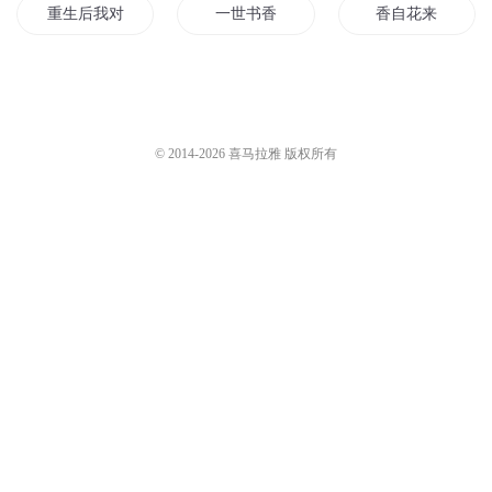
重生后我对自己真香了
一世书香
香自花来
香火成神道
异世香火神道
花香全集
夜来女儿香
罗剑天香
香火神道
© 2014-
2026
喜马拉雅 版权所有
异语花香
香水帝国
我的香山
书香世家
好好活着它不香吗
天剑花香
重生之花香一世
再无香音