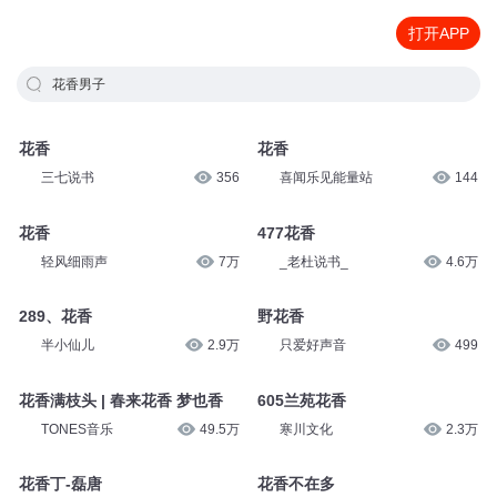
打开APP
花香男子
花香
花香
三七说书
356
喜闻乐见能量站
144
花香
477花香
轻风细雨声
7万
_老杜说书_
4.6万
289、花香
野花香
半小仙儿
2.9万
只爱好声音
499
花香满枝头 | 春来花香 梦也香
605兰苑花香
TONES音乐
49.5万
寒川文化
2.3万
花香丁-磊唐
花香不在多