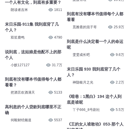
一个人有文化，到底有多重要？
朗读者吉米
1811
到底有没有哪本书值得每个人都
看看
末日乐园-911集 我到底背了几
觅雅斋的混子哥
25.9万
个人？
双笙鹿鸣
4790
到底是什么决定着一个人的命运
呢
说到底，这姑娘是他配不上的那
雯雯成长吧
9.6万
个人
小默127127
31.7万
末日乐园 930 我到底背了几个
人？
到底有没有哪本书值得每个人都
神隐银月之光
2.2万
看看？
把酒言欢酒满天
5133
《暗巷：1黑白》194 这个人到
底是谁呢
高利息的个人贷款到底哪里不正
丫子666_8号剧社
5.5万
确
何毅财经频道
5537
《王的女人谁敢动》053-那个人