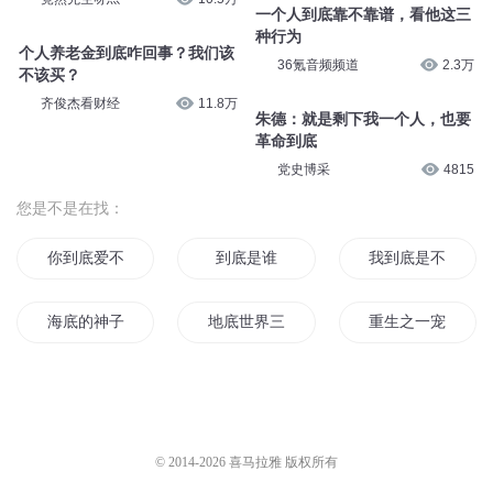
一个人到底靠不靠谱，看他这三
种行为
个人养老金到底咋回事？我们该
36氪音频频道
2.3万
不该买？
齐俊杰看财经
11.8万
朱德：就是剩下我一个人，也要
革命到底
党史博采
4815
您是不是在找：
你到底爱不爱她
到底是谁
我到底是不是穿越
海底的神子
地底世界三千年
重生之一宠到底
我到底是重生了还是穿越了
末日之血战到底
梦中情人心底的人
地底世界传说之下
战少一宠到底
在你的心底
© 2014-
2026
喜马拉雅 版权所有