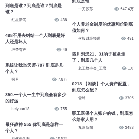
到底是谁
到底是谁？到底是谁？到底是
一刀苏苏
547.4万
谁？
红星新闻
438
个人养老金制度的优惠和价到底
值如何？
498不用去纠结一个人到底是好
何毅财经频道
491
人还是坏人
坤蕾有声
46
四川刘汉21、31响子被拿走
了，到底几个人
系统让我当天师-787 到底是几
老王故事会_王岩
1万
个人？
探月
7.8万
0218.【闲谈】个人资产配置，
到底怎么配？
350.一个人一生中到底会有多少
雪球
3705
的好运
beiyuan18
755
职工医保个人账户的钱，到底怎
么给家人用？
最狂战神 555 你到底是怎样一
九派新闻
3483
个人？
竟然先生呀灬
10.5万