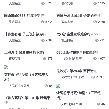
大毉精誠
3727
是乔安昂
1495
问鼎巅峰0868-沙漠中穿行
末日乐园-2161集 余渊的穿行
零声剧场
5.5万
双笙鹿鸣
2368
【养生有道·子云说】谈穿行
“水逆”企业家艰难穿行2022
大毉精誠
2782
雷达财经
731
正观漫读|盛夏在树荫下穿行
085让画作在歌声舞蹈里穿行
正观新闻
373
小靓姐姐讲故事
4.6万
鬼吹灯2 第283集 穿行迷道
穿行侨乡品乡愁（文艺赋美乡
周建龙丨中广影音
20.9万
村）
人民日报海外网
84
让缆芯穿行更“丝滑”（工匠绝
《前方高能》第1101集 暗黑穿
活）
行
人民日报海外网
46