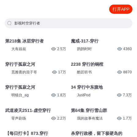
打开APP
影视时空穿行者
第218集 冰层穿行者
魔戒-317-穿行
大有叔叔
2.5万
鹊鹊时时
4360
穿行于孤寂之河
2238 穿行的铜棺
觅雅斋的混子哥
17万
酷匠听书
8870
穿行于孤寂之河
34 穿行中东腹地
明镜台_ag
1.8万
JustPod
7.3万
武道凌天2511-虚空穿行
第64集 穿行雪山群
零声剧场
2.2万
我的故事有魔法
1.7万
【每日打卡】873.穿行
杀穿行政楼，留下极硬岛的