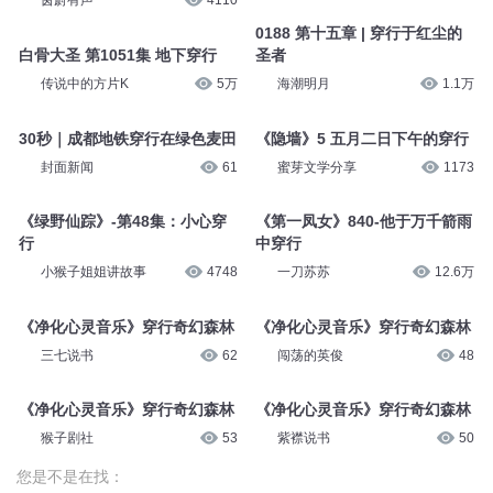
茵蔚有声
4110
0188 第十五章 | 穿行于红尘的
白骨大圣 第1051集 地下穿行
圣者
传说中的方片K
5万
海潮明月
1.1万
30秒｜成都地铁穿行在绿色麦田
《隐墙》5 五月二日下午的穿行
封面新闻
61
蜜芽文学分享
1173
《绿野仙踪》-第48集：小心穿
《第一凤女》840-他于万千箭雨
行
中穿行
小猴子姐姐讲故事
4748
一刀苏苏
12.6万
《净化心灵音乐》穿行奇幻森林
《净化心灵音乐》穿行奇幻森林
三七说书
62
闯荡的英俊
48
《净化心灵音乐》穿行奇幻森林
《净化心灵音乐》穿行奇幻森林
猴子剧社
53
紫襟说书
50
您是不是在找：