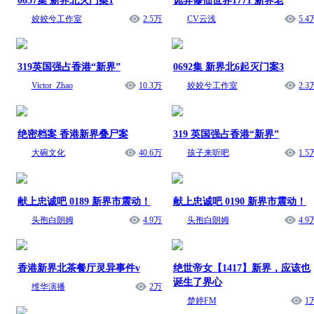
姣姣兮工作室
2.5万
CV云浅
5.4
319英国强占香港“新界”
0692集 新界北6起灭门案3
Victor_Zhao
10.3万
姣姣兮工作室
2.3
绝密档案 香港新界叠尸案
319 英国强占香港“新界”
大碗文化
40.6万
孩子来听吧
1.5
献上忠诚吧 0189 新界市震动！
献上忠诚吧 0190 新界市震动！
头孢白朗姆
4.9万
头孢白朗姆
4.9
香港新界北茶餐厅灵异事件v
绝世帝女【1417】新界，应该也
诞生了界心
维华演播
2万
楚婷FM
1