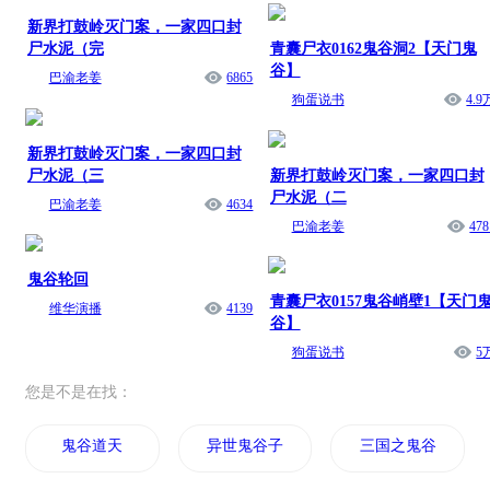
尸水泥（完
青囊尸衣0162鬼谷洞2【天门鬼
谷】
巴渝老姜
6865
狗蛋说书
4.9
新界打鼓岭灭门案，一家四口封
尸水泥（三
新界打鼓岭灭门案，一家四口封
尸水泥（二
巴渝老姜
4634
巴渝老姜
478
鬼谷轮回
青囊尸衣0157鬼谷峭壁1【天门
维华演播
4139
谷】
狗蛋说书
5
您是不是在找：
鬼谷道天
异世鬼谷子
三国之鬼谷传奇
鬼谷河山
鬼谷郭嘉传
百鬼之谷