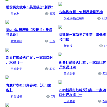
睡前历史故事：英国强占“新界”
少年风水师 820 新界就是死神
周志利
8152
为她读书的海声
2.2
第610集 新界珠【搜新书：天师
寻龙诀】
福建泉州重新界定刚需、降低摇
号门槛
紫襟剧社
10万
新京报
17
新界打鼓岭灭门案，一家四口封
尸水泥（一
新界打鼓岭灭门案，一家四口封
尸水泥（四
巴渝老姜
5049
巴渝老姜
502
青囊尸衣0161鬼谷洞1【天门鬼
谷】
2009新界打鼓岭灭门案，一家四
口封尸水泥（一
狗蛋说书
5万
巴渝老姜
226
新界打鼓岭灭门案，一家四口封