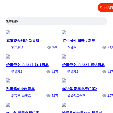
打开AP
鬼谷新界
武道凌天6489-新界域
1744 众生归来，新界
零声剧场
3996
斗音帝
5.1
绝世帝女【1331】前往新界
绝世帝女【1332】抵达新界
楚婷FM
1.1万
楚婷FM
1.1
乱世修仙 999 新界
0658集 新界北灭门案2
老宝玉_白玉京
5.1万
姣姣兮工作室
2.5
0657集 新界北灭门案1
诡异修仙世界1771 新界老