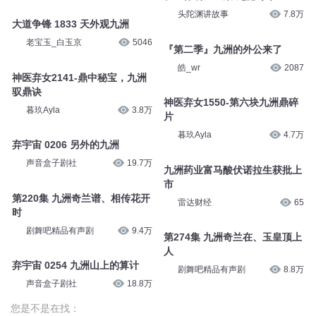
头陀渊讲故事
7.8万
大道争锋 1833 天外观九洲
老宝玉_白玉京
5046
『第二季』九洲的外公来了
皓_wr
2087
神医弃女2141-鼎中秘宝，九洲
驭鼎诀
神医弃女1550-第六块九洲鼎碎
暮玖Ayla
3.8万
片
暮玖Ayla
4.7万
弃宇宙 0206 另外的九洲
声音盒子剧社
19.7万
九洲药业富马酸伏诺拉生获批上
市
第220集 九洲奇兰谱、相传花开
雷达财经
65
时
剧舞吧精品有声剧
9.4万
第274集 九洲奇兰在、玉皇顶上
人
弃宇宙 0254 九洲山上的算计
剧舞吧精品有声剧
8.8万
声音盒子剧社
18.8万
您是不是在找：