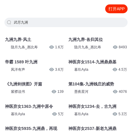
打开APP
武尽九洲
九洲九养·风土
九洲九养·各归其位
隐月九条_惠比寿
1.6万
隐月九条_惠比寿
8493
帝霸 1589 叶九洲
神医弃女1514-九洲鼎鼎基
凤洋有声
3.6万
暮玖Ayla
4.5万
《九洲剑侠图》开篇
第104集-九洲钱庄的威势
紫襟说书
139
墨夜星河
4076
神医弃女1363-九洲中原令
神医弃女1234-去，古九洲
暮玖Ayla
5万
暮玖Ayla
5.3万
神医弃女5935-九洲鼎，再现
神医弃女2537-新老九洲鼎