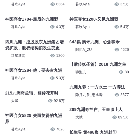
暮玖Ayla
6364
暮玖Ayla
3.5万
神医弃女1784-最后的九洲盟
神医弃女1200-又见九洲盟
暮玖Ayla
4.3万
暮玖Ayla
5.4万
四川九洲：控股股东九洲集团增
643集 胸怀九洲、心念稼禾
资扩股，股权结构拟发生变更
阿祖A_ZU
4626
红星新闻
1200
【后传妖圣篇】2016 九洲之主
神医弃女1264-他，要去古九洲
聊泡儿
80
暮玖Ayla
5.3万
九洲九养：一方水土 一方养法
215九洲奇兰谱、相传花开时
隐月九条_惠比寿
8377
大斌
92.8万
269九洲奇兰在、玉皇顶上人
神医弃女5829-失而复得的九洲
大斌
89.5万
鼎
暮玖Ayla
7828
长生界 第468集 九洲封印