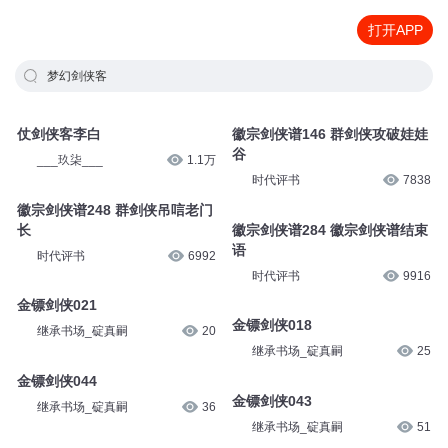
打开APP
梦幻剑侠客
仗剑侠客李白
徽宗剑侠谱146 群剑侠攻破娃娃
谷
___玖柒___
1.1万
时代评书
7838
徽宗剑侠谱248 群剑侠吊唁老门
长
徽宗剑侠谱284 徽宗剑侠谱结束
语
时代评书
6992
时代评书
9916
金镖剑侠021
金镖剑侠018
继承书场_碇真嗣
20
继承书场_碇真嗣
25
金镖剑侠044