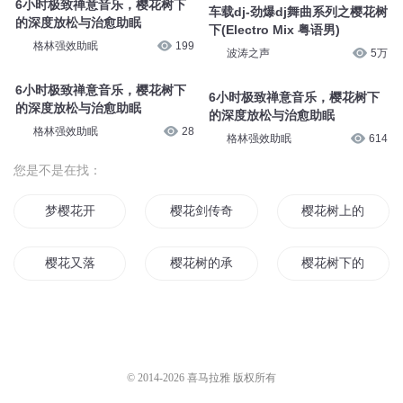
6小时极致禅意音乐，樱花树下
车载dj-劲爆dj舞曲系列之樱花树
的深度放松与治愈助眠
下(Electro Mix 粤语男)
格林强效助眠
199
波涛之声
5万
6小时极致禅意音乐，樱花树下
6小时极致禅意音乐，樱花树下
的深度放松与治愈助眠
的深度放松与治愈助眠
格林强效助眠
28
格林强效助眠
614
您是不是在找：
梦樱花开
樱花剑传奇
樱花树上的妖精
樱花又落
樱花树的承诺
樱花树下的诺言
樱花树下
神神树树界界
落樱之上
樱花道的十年
樱花为谁落
樱花树下的年轮
© 2014-
2026
喜马拉雅 版权所有