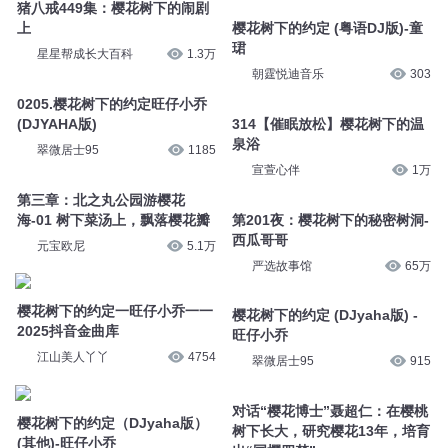
猪八戒449集：樱花树下的闹剧
上
樱花树下的约定 (粤语DJ版)-童
珺
星星帮成长大百科
1.3万
朝霆悦迪音乐
303
0205.樱花树下的约定旺仔小乔
(DJYAHA版)
314【催眠放松】樱花树下的温
泉浴
翠微居士95
1185
宣萱心伴
1万
第三章：北之丸公园游樱花
海-01 树下菜汤上，飘落樱花瓣
第201夜：樱花树下的秘密树洞-
西瓜哥哥
元宝欧尼
5.1万
严选故事馆
65万
樱花树下的约定一旺仔小乔一一
樱花树下的约定 (DJyaha版) -
2025抖音金曲库
旺仔小乔
江山美人丫丫
4754
翠微居士95
915
对话“樱花博士”聂超仁：在樱桃
樱花树下的约定（DJyaha版）
树下长大，研究樱花13年，培育
(其他)-旺仔小乔