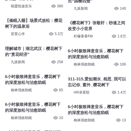
出“国樱四楚”
朝霆悦迪音乐
380
九派新闻
140
【催眠入睡】场景式放松：樱花
《樱花树下》张敬轩：秒速之间
树下的温泉浴
改变小小世界
宣萱心伴
5.3万
柠檬香香FM
1.6万
理解城市｜湖北武汉：樱花树下
6小时极致禅意音乐，樱花树下
的“赏花经济”
的深度放松与治愈助眠
九派新闻
258
格林强效助眠
106
6小时极致禅意音乐，樱花树下
311-315.爱如潮水_相思_我可以
的深度放松与治愈助眠
忘记你_窗外_樱花树下
格林强效助眠
65
HR录星陌
1.4万
6小时极致禅意音乐，樱花树下
6小时极致禅意音乐，樱花树下
的深度放松与治愈助眠
的深度放松与治愈助眠
格林强效助眠
10
格林强效助眠
13