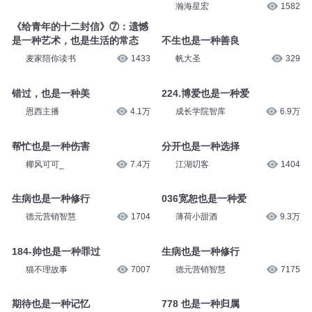
种
精神抑郁也是一种记忆，抑郁症
也是一种上瘾症
365读书
1.7万
瀚海星宏
2225
史莱姆 0769 大，也是一种艺术
信任是一种决定，也是一种实践
悠然有声
6.5万
瀚海星宏
1582
《给青年的十二封信》⑦：遗憾
是一种艺术，也是生活的常态
不生也是一种善良
麦家陪你读书
1433
帆大圣
329
错过，也是一种美
224.博爱也是一种爱
恩西主播
4.1万
成长学院智库
6.9万
帮忙也是一种伤害
分开也是一种选择
椰风可可_
7.4万
江湖叨客
1404