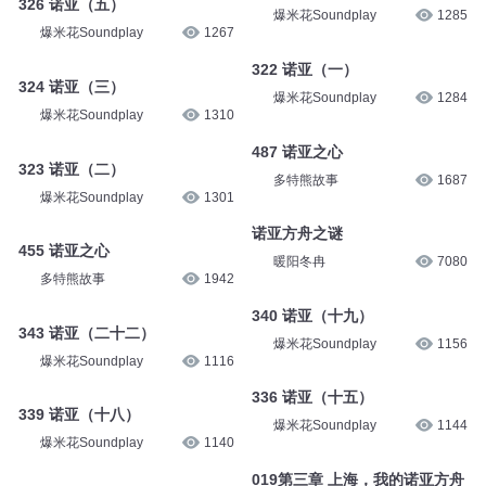
326 诺亚（五）
爆米花Soundplay
1285
爆米花Soundplay
1267
322 诺亚（一）
324 诺亚（三）
爆米花Soundplay
1284
爆米花Soundplay
1310
487 诺亚之心
323 诺亚（二）
多特熊故事
1687
爆米花Soundplay
1301
诺亚方舟之谜
455 诺亚之心
暖阳冬冉
7080
多特熊故事
1942
340 诺亚（十九）
343 诺亚（二十二）
爆米花Soundplay
1156
爆米花Soundplay
1116
336 诺亚（十五）
339 诺亚（十八）
爆米花Soundplay
1144
爆米花Soundplay
1140
019第三章 上海，我的诺亚方舟