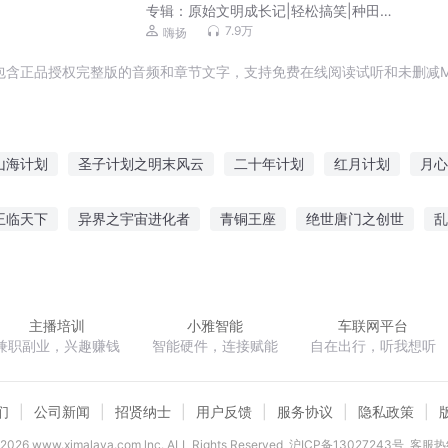
专辑：
原始文明成长记|轻松搞笑|种田争
霸有声剧
7.9万
嗨扬
包含正品授权完整版的音频和章节文字，支持免费在线阅读试听和未删减M
山海计划
圣子计划之明末风云
二十年计划
红月计划
月心
快穿之女强重生计划
穿越计划
宠你是我一生的计划
我的主神
王临天下
异界之宇宙进化者
青铜王座
绝世唐门之创世
乱
清穿之计划书
楼生涯
江湖之侠骨柔情
系统提示
放开这个女土匪
吞噬星
主播培训
小雅智能
车联网平台
兼职副业，兴趣赚钱
智能硬件，连接赋能
自在出行，听我想听
们
公司新闻
招贤纳士
用户反馈
服务协议
隐私政策
2026
www.ximalaya.com lnc. ALL Rights Reserved
沪ICP备13027243号
客服热线