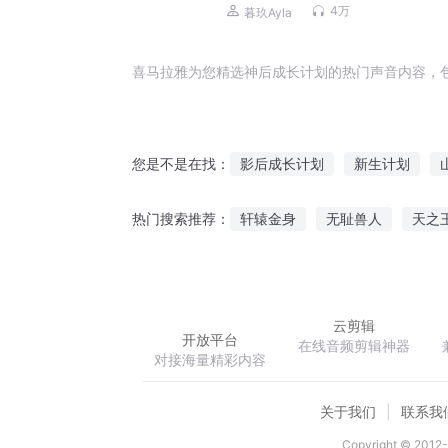
先生（废柴重生多人有声剧）
4万
暮玖Ayla
喜马拉雅为您精选神后成长计划的热门声音内容，
影后成长计划
新生计划
您是不是在找：
人皇成长计划
战神计划
轩辕金身
无耻兽人
天之
热门搜索推荐：
快穿之女主计划
少年龙计划
双魂之天下鸿均
世家子的红
云剪辑
开放平台
在线音频剪辑神器
对接海量精彩内容
关于我们
联系我
Copyright © 2012-