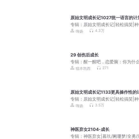
原始文明成长记1027统一语言的计
专辑：
原始文明成长记|轻松搞笑|
霸有声剧
4.3万
嗨扬
29 创伤后成长
专辑：
醒一醒吧，恋爱脑：你为什
不出失恋|从认知和脑科学剖析真相
271
猫本凯西
塑自我
原始文明成长记1133更具操作性的
专辑：
原始文明成长记|轻松搞笑|
霸有声剧
3.5万
嗨扬
神医弃女2104-成长
专辑：
神医弃女|暮玖/阑珊梦/全勇/