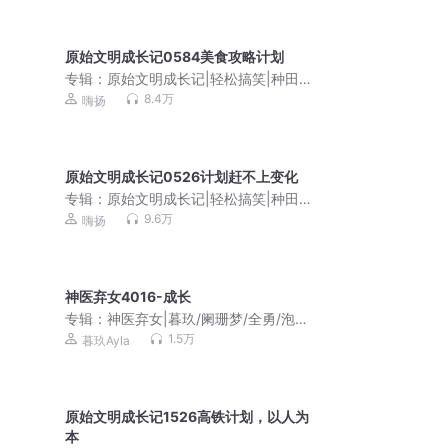
原始文明成长记0584美食攻略计划
专辑：
原始文明成长记|轻松搞笑|种田争
霸有声剧
8.4万
嗨扬
原始文明成长记0526计划赶不上变化
专辑：
原始文明成长记|轻松搞笑|种田争
霸有声剧
9.6万
嗨扬
神医弃女4016-成长
专辑：
神医弃女|暮玖/阑珊梦/全勇/泡芙
先生（废柴重生多人有声剧）
1.5万
暮玖Ayla
原始文明成长记1526高铁计划，以人为
本