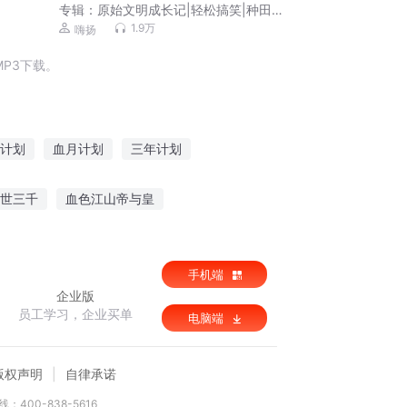
专辑：
原始文明成长记|轻松搞笑|种田争
霸有声剧
1.9万
嗨扬
P3下载。
计划
血月计划
三年计划
计划
武道计划
魔王成长计划
世三千
血色江山帝与皇
空之赵东篱
驭鬼邪后
手机端
企业版
员工学习，企业买单
电脑端
版权声明
自律承诺
：400-838-5616