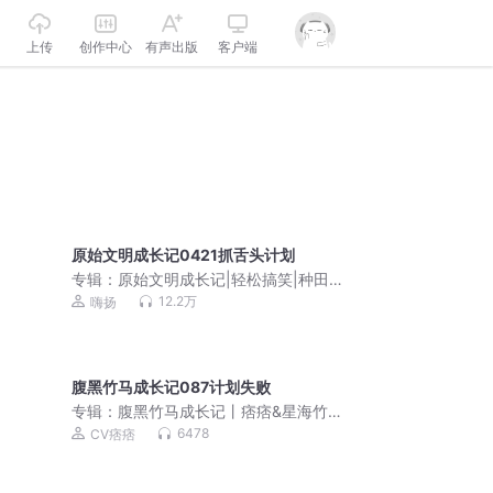
上传
创作中心
有声出版
客户端
原始文明成长记0421抓舌头计划
专辑：
原始文明成长记|轻松搞笑|种田争
霸有声剧
12.2万
嗨扬
腹黑竹马成长记087计划失败
专辑：
腹黑竹马成长记丨痞痞&星海竹丨
甜宠 | 纯爱
6478
CV痞痞