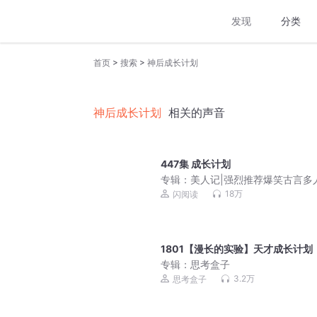
发现
分类
>
>
首页
搜索
神后成长计划
神后成长计划
相关的声音
447集 成长计划
专辑：
美人记|强烈推荐爆笑古言多
18万
闪阅读
1801【漫长的实验】天才成长计划
专辑：
思考盒子
3.2万
思考盒子