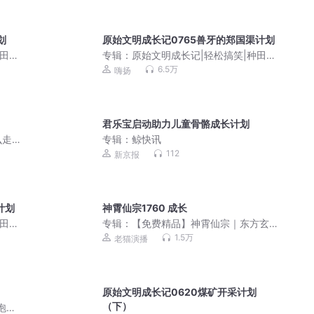
划
原始文明成长记0765兽牙的郑国渠计划
种田争
专辑：
原始文明成长记|轻松搞笑|种田争
霸有声剧
6.5万
嗨扬
君乐宝启动助力儿童骨骼成长计划
么走
专辑：
鲸快讯
，重
112
新京报
计划
神霄仙宗1760 成长
种田争
专辑：
【免费精品】神霄仙宗｜东方玄
幻 | 老猫演播领衔多人有声剧
1.5万
老猫演播
原始文明成长记0620煤矿开采计划
（下）
泡芙