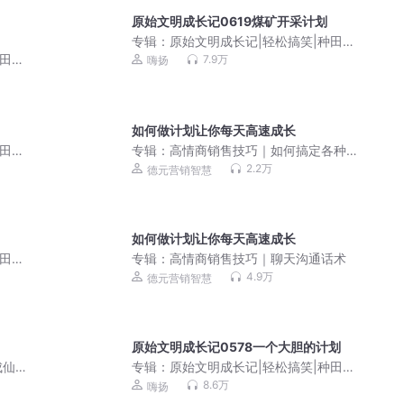
原始文明成长记0619煤矿开采计划
专辑：
原始文明成长记|轻松搞笑|种田争
霸有声剧
种田争
7.9万
嗨扬
如何做计划让你每天高速成长
种田争
专辑：
高情商销售技巧｜如何搞定各种
类型客户
2.2万
德元营销智慧
如何做计划让你每天高速成长
种田争
专辑：
高情商销售技巧｜聊天沟通话术
4.9万
德元营销智慧
原始文明成长记0578一个大胆的计划
仙 |
专辑：
原始文明成长记|轻松搞笑|种田争
剧
霸有声剧
8.6万
嗨扬