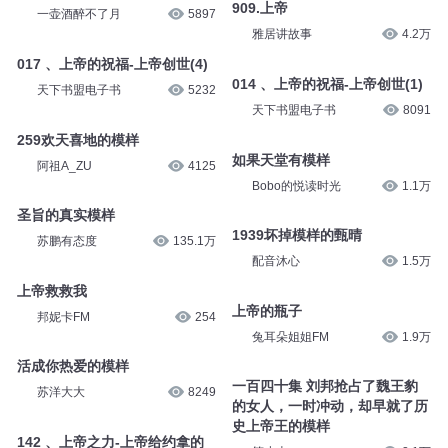
909.上帝
一壶酒醉不了月
5897
雅居讲故事
4.2万
017 、上帝的祝福-上帝创世(4)
014 、上帝的祝福-上帝创世(1)
天下书盟电子书
5232
天下书盟电子书
8091
259欢天喜地的模样
如果天堂有模样
阿祖A_ZU
4125
Bobo的悦读时光
1.1万
圣旨的真实模样
1939坏掉模样的甄晴
苏鹏有态度
135.1万
配音沐心
1.5万
上帝救救我
上帝的瓶子
邦妮卡FM
254
兔耳朵姐姐FM
1.9万
活成你热爱的模样
一百四十集 刘邦抢占了魏王豹
苏洋大大
8249
的女人，一时冲动，却早就了历
史上帝王的模样
142 、上帝之力-上帝给约拿的