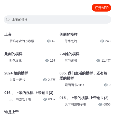
打开APP
上帝的模样
上帝
美丽的模样
眉坞老农的万卷楼
42
芳华之约
243
此刻的模样
2-4她的模样
时代文化
197
淇匀读书
11.4万
2824 她的模样
035. 我们生活的模样，还有相
爱的模样
六零一听书
2.3万
紫图图书ZITO
0
016 、上帝的祝福-上帝创世(3)
015 、上帝的祝福-上帝创世(2)
天下书盟电子书
6357
天下书盟电子书
6856
谁是上帝