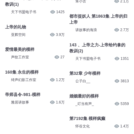
笨小古
2.1万
教训(1)
天下书盟电子书
1425
都市捉妖人 第1863集 上帝的归
上帝
上帝的礼物
讲故事的海浪
2.7万
亚辉空间
3.9万
143 、上帝之力-上帝给约拿的
爱情最美的模样
教训(2)
声纹工作室
27
天下书盟电子书
1351
160集 永生的模样
第32章 少年模样
绮声幻影工作室
1.2万
公子白__
3813
帝师县令-981-模样
婚姻最好的模样
雅居讲故事
1.6万
_叮当有声_
5359
第7192集 模样疯癫
怀谷文化
1.4万