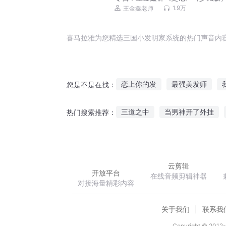
1.9万
王金鑫老师
喜马拉雅为您精选三国小发明家系统的热门声音内
恋上你的发
最强美发师
您是不是在找：
白发之下
等待发生
再见
三道之中
当男神开了外挂
热门搜索推荐：
异界美发师
异世发明家
从剧透开始的斗罗
夜鸦崛起
云剪辑
开放平台
在线音频剪辑神器
对接海量精彩内容
关于我们
联系我
Copyright © 2012-