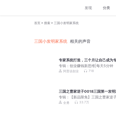
发现
分类
>
>
首页
搜索
三国小发明家系统
三国小发明家系统
相关的声音
专家系统打造，三个月让自己成为
专辑：
创业赚钱新思维|每天5分钟
718
阿普说创业
三国之曹家逆子0018三国第一发明
专辑：
【新品限免】三国之曹家逆
亿万点击金奖作品丨全勇多人小说
33.7万
全勇