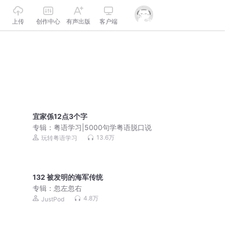
上传
创作中心
有声出版
客户端
宜家係12点3个字
专辑：
粤语学习|5000句学粤语脱口说
13.6万
玩转粤语学习
132 被发明的海军传统
专辑：
忽左忽右
4.8万
JustPod