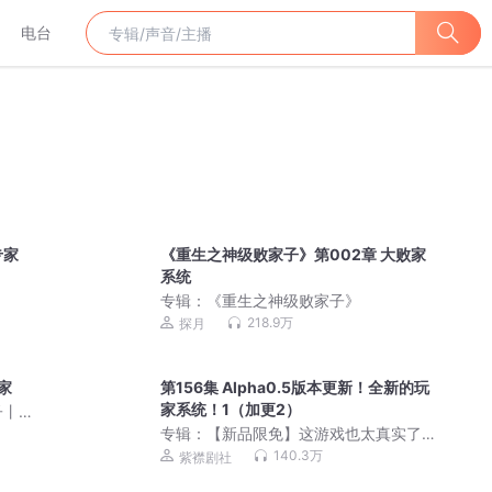
电台
专家
《重生之神级败家子》第002章 大败家
系统
专辑：
《重生之神级败家子》
218.9万
探月
家
第156集 Alpha0.5版本更新！全新的玩
家系统！1（加更2）
子丨
剧
专辑：
【新品限免】这游戏也太真实了
丨爆笑废土霸榜神作丨紫襟剧社制作
140.3万
紫襟剧社
【燃番啦】