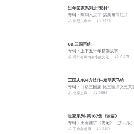
过年回家系列之“繁村”
专辑：
陈翔六点半|搞笑自制短片
1475
陈翔六点半
69.三国再统一
专辑：
上下五千年精选故事
9.4万
课外有声阅读小靓文化
三国志484方技传-发明家马钧
专辑：
白话三国志|比三国演义更真
历史，听得懂的真三国|北岸播讲
2664
北岸之声
世家系列-第167集《论语》
专辑：
王金鑫讲《史记》（少儿版
1.5万
王金鑫老师