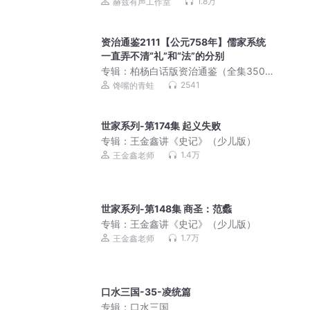
朝隋唐全史 | 中国历史
1.8万
赫兹有声工作室
资治通鉴2111【公元758年】儒家系统
一直弄不清“礼”和“法”的分别
）
专辑：
柏杨白话版资治通鉴（全集3500
集）|曾国藩、康熙的经世之书
2541
馋嘴的青蛙
世家系列-第174集 起义失败
）
专辑：
王金鑫讲《史记》（少儿版）
1.4万
王金鑫老师
世家系列-第148集 商圣：范蠡
）
专辑：
王金鑫讲《史记》（少儿版）
1.7万
王金鑫老师
口水三国-35-凌统篇
）
专辑：
口水三国