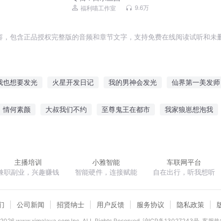
9.6万
福利喵工作室
容，包含正品授权完整版的音频和章节文字，支持免费在线阅读试听和未删
我也想要发光
火星开发日记
我的男神会发光
仙界第一美发师
吧会发光的少年
我发的啥
发明家在异界
发光时代
白发魔
情何素颜
大叔我们不约
至尊鬼王在都市
我家狼崽想泡我
快穿来一发
天际
天才律师
青春在进行
北大陆骑士卷骑士传说
欲都香
主播培训
小雅智能
车联网平台
兼职副业，兴趣赚钱
智能硬件，连接赋能
自在出行，听我想听
们
公司新闻
招贤纳士
用户反馈
服务协议
隐私政策
2026
www.ximalaya.com lnc. ALL Rights Reserved
沪ICP备13027243号
客服热线