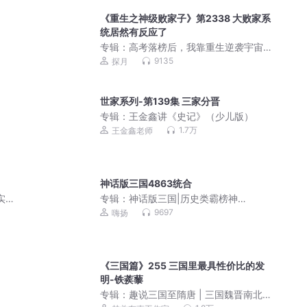
《重生之神级败家子》第2338 大败家系
统居然有反应了
专辑：
高考落榜后，我靠重生逆袭宇宙
首富丨重生之神级败家子
9135
探月
世家系列-第139集 三家分晋
专辑：
王金鑫讲《史记》（少儿版）
1.7万
王金鑫老师
神话版三国4863统合
实的
专辑：
神话版三国|历史类霸榜神
作|4000万人追读|嗨扬领衔有声剧
9697
嗨扬
《三国篇》255 三国里最具性价比的发
明-铁蒺藜
）
专辑：
趣说三国至隋唐 | 三国魏晋南北