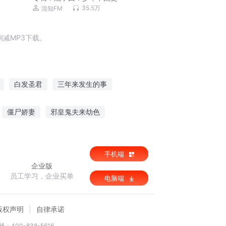
35.5万
混知FM
减MP3下载。
白发圣君
三年来发生的事
后
穿越发生的事儿
古代发家记
僵尸娇妻
邪皇鬼夫来劫色
帅窃玉偷香
佛门世尊
手机端
企业版
员工学习，企业买单
电脑端
版权声明
自律承诺
：400-838-5616