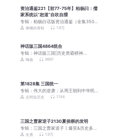
资治通鉴221【前77-75年】柏杨曰：儒
家系统以“恕道”自吹自擂
专辑：
柏杨白话版资治通鉴（全集3500
集）|曾国藩、康熙的经世之书
1.9万
馋嘴的青蛙
神话版三国4864统合
专辑：
神话版三国|历史类霸榜神
作|4000万人追读|嗨扬领衔有声剧
9697
嗨扬
第1828集 三国统一
专辑：
伟大的逆袭：从周王朝到中华民
国丨中国通史丨上下五千年 | 历史解谜
1746
志明侃历史
三国之曹家逆子2130夏侯楙的发明
专辑：
三国之曹家逆子丨爆笑&历史多人
有声剧亿万点击神作
1.9万
全勇