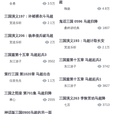
超
全勇
3.5万
嗨扬
4.9万
三国演义197：许褚裸衣斗马超
鬼话三国 0596 马超归降
宽道乐听
2.1万
桑梓讲经典
1807
三国演义206：杨阜借兵破马超
三国演义193：马超计取长安
宽道乐听
2万
宽道乐听
2.1万
三国篇第十五章 马超起兵3
三国篇第十五章 马超起兵2
东江游子
3502
东江游子
3742
策行三国 第1020章 马超出击
三国篇第十五章 马超起兵1
伍壹先生
1.1万
东江游子
3827
三国之熙皇 第701集 马超归降
三国演义263 李恢苦劝马超降
摩心
2555
七言
3713
神话版三国0900马超的另一面