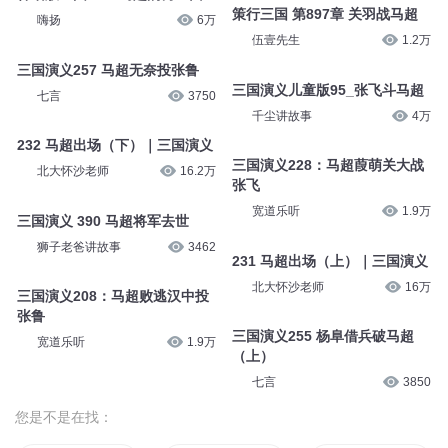
策行三国 第897章 关羽战马超
嗨扬
6万
伍壹先生
1.2万
三国演义257 马超无奈投张鲁
三国演义儿童版95_张飞斗马超
七言
3750
千尘讲故事
4万
232 马超出场（下）｜三国演义
三国演义228：马超葭萌关大战
北大怀沙老师
16.2万
张飞
宽道乐听
1.9万
三国演义 390 马超将军去世
狮子老爸讲故事
3462
231 马超出场（上）｜三国演义
北大怀沙老师
16万
三国演义208：马超败逃汉中投
张鲁
三国演义255 杨阜借兵破马超
宽道乐听
1.9万
（上）
七言
3850
您是不是在找：