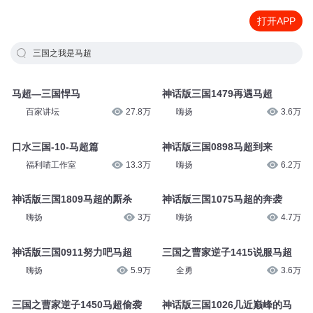
打开APP
三国之我是马超
马超—三国悍马
神话版三国1479再遇马超
百家讲坛
27.8万
嗨扬
3.6万
口水三国-10-马超篇
神话版三国0898马超到来
福利喵工作室
13.3万
嗨扬
6.2万
神话版三国1809马超的厮杀
神话版三国1075马超的奔袭
嗨扬
3万
嗨扬
4.7万
神话版三国0911努力吧马超
三国之曹家逆子1415说服马超
嗨扬
5.9万
全勇
3.6万
三国之曹家逆子1450马超偷袭
神话版三国1026几近巅峰的马