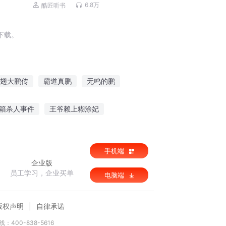
传奇|嘉伟演播
6.8万
酷匠听书
下载。
翅大鹏传
霸道真鹏
无鸣的鹏
鲲鹏传奇
鹏翔万界
阿鹏传奇
箱杀人事件
王爷赖上糊涂妃
游之三打白骨精
最强之麒麟
手机端
企业版
员工学习，企业买单
电脑端
版权声明
自律承诺
：400-838-5616