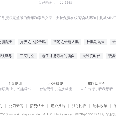
生|钞能翻倍蚂蚁超神
5548
酷匠听书
正品授权完整版的音频和章节文字，支持免费在线阅读试听和未删减MP3
之鹏魔王
异界之飞鹏传说
西游之金翅大鹏
神鹏动九天
金
剑大鹏
他会化龙为鹏
龙鹏大陆
鲲鹏九天
大鹏的剑
最强至尊
不灭时空
老子才是最棒的偶像
大维度时代
玩具
花魁
王者荣耀之三境
日光照山林
联盟之谁与争锋
大话西
主播培训
小雅智能
车联网平台
兼职副业，兴趣赚钱
智能硬件，连接赋能
自在出行，听我想听
们
公司新闻
招贤纳士
用户反馈
服务协议
隐私政策
2026
www.ximalaya.com lnc. ALL Rights Reserved
沪ICP备13027243号
客服热线