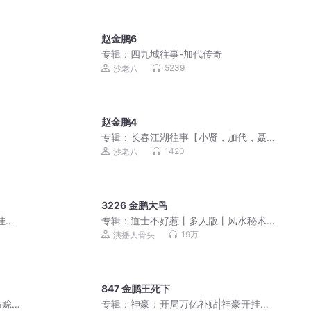
赵金鹏6
专辑：
四九城往事-加代传奇
5239
沙老八
赵金鹏4
专辑：
长春江湖往事【小贤，加代，聂
磊，李正光，梁旭东】
1420
沙老八
3226 金鹏大鸟
挂人
专辑：
道士不好惹丨多人版丨风水秘术
丨爆笑丨都市丨悬疑丨骨头演播
19万
演播人骨头
847 金鹏王死下
命赊
专辑：
神豪：开局万亿补贴|神豪开挂人