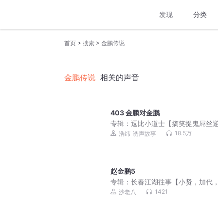
发现
分类
>
>
首页
搜索
金鹏传说
金鹏传说
相关的声音
403 金鹏对金鹏
专辑：
逗比小道士【搞笑捉鬼屌丝
袭】
18.5万
浩纬_诱声故事
赵金鹏5
专辑：
长春江湖往事【小贤，加代
磊，李正光，梁旭东】
1421
沙老八