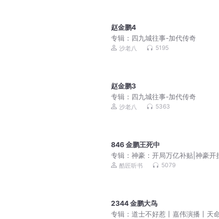
赵金鹏4
专辑：
四九城往事-加代传奇
5195
沙老八
赵金鹏3
专辑：
四九城往事-加代传奇
5363
沙老八
846 金鹏王死中
专辑：
神豪：开局万亿补贴|神豪开
生|钞能翻倍蚂蚁超神
5079
酷匠听书
2344 金鹏大鸟
专辑：
道士不好惹丨嘉伟演播丨天