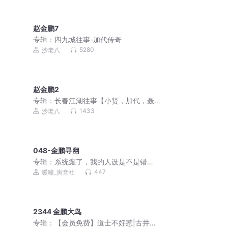
赵金鹏7
专辑：
四九城往事-加代传奇
5280
沙老八
赵金鹏2
专辑：
长春江湖往事【小贤，加代，聂
磊，李正光，梁旭东】
1433
沙老八
048-金鹏寻幽
专辑：
系统癫了，我的人设是不是错
了？丨穿书丨系统丨傲娇丨搞笑
447
暖曈_寅音社
2344 金鹏大鸟
专辑：
【会员免费】道士不好惹|古井观