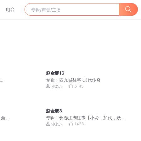
电台
赵金鹏16
逆
专辑：
四九城往事-加代传奇
5145
沙老八
赵金鹏3
，聂
专辑：
长春江湖往事【小贤，加代，聂
磊，李正光，梁旭东】
1438
沙老八