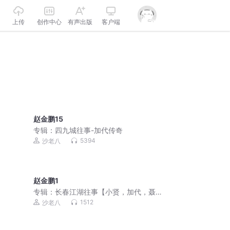
上传
创作中心
有声出版
客户端
赵金鹏15
专辑：
四九城往事-加代传奇
5394
沙老八
赵金鹏1
专辑：
长春江湖往事【小贤，加代，聂
磊，李正光，梁旭东】
1512
沙老八