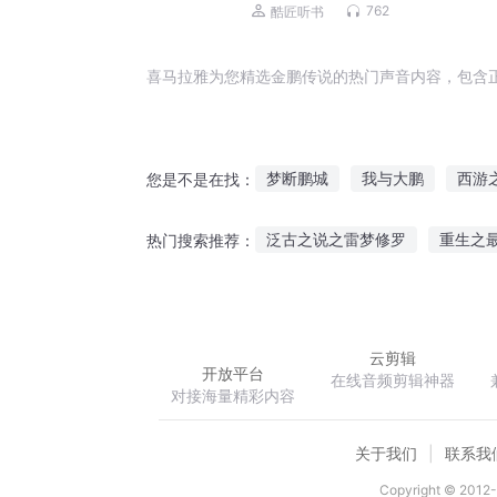
刀人前传 免费福利
762
酷匠听书
喜马拉雅为您精选金鹏传说的热门声音内容，包含
梦断鹏城
我与大鹏
西游
您是不是在找：
飞鹏恋凡
少年阿鹏说
飞
泛古之说之雷梦修罗
重生之
热门搜索推荐：
王鹏修真传
重生之绿茵传说
穿越古代当
异界之掠夺升级系统
云剪辑
开放平台
在线音频剪辑神器
对接海量精彩内容
关于我们
联系我
Copyright © 2012-