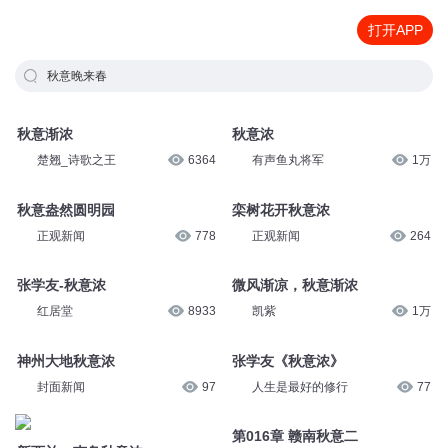
打开APP
秋意晚来春
秋意渐浓
秋意浓
楚翘_诗歌之王
6364
有声鱼丸将军
1万
秋意盎然圆明园
栾树花开秋意浓
正观新闻
778
正观新闻
264
张学友-秋意浓
微风渐凉，秋意渐浓
红居堂
8933
凯紫
1万
神州大地秋意浓
张学友《秋意浓》
封面新闻
97
人生是最好的修行
77
第016章 赣南秋意二