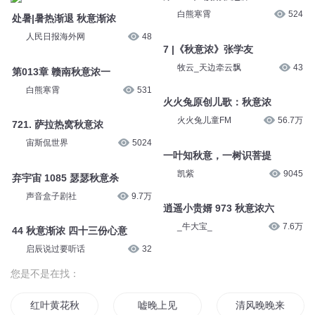
白熊寒霄
524
处暑|暑热渐退 秋意渐浓
人民日报海外网
48
7 |《秋意浓》张学友
牧云_天边牵云飘
43
第013章 赣南秋意浓一
白熊寒霄
531
火火兔原创儿歌：秋意浓
火火兔儿童FM
56.7万
721. 萨拉热窝秋意浓
宙斯侃世界
5024
一叶知秋意，一树识菩提
凯紫
9045
弃宇宙 1085 瑟瑟秋意杀
声音盒子剧社
9.7万
逍遥小贵婿 973 秋意浓六
_牛大宝_
7.6万
44 秋意渐浓 四十三份心意
启辰说过要听话
32
您是不是在找：
红叶黄花秋意晚
嘘晚上见
清风晚晚来