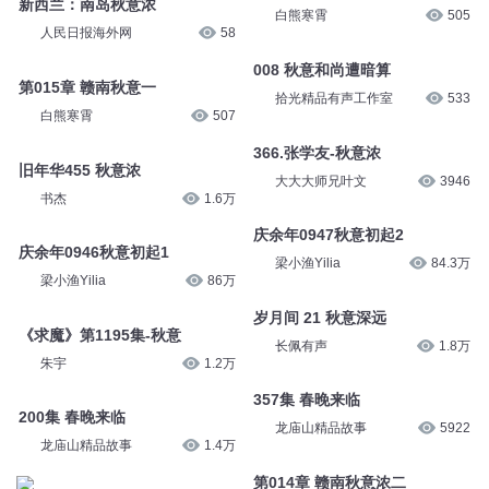
新西兰：南岛秋意浓
白熊寒霄
505
人民日报海外网
58
008 秋意和尚遭暗算
第015章 赣南秋意一
拾光精品有声工作室
533
白熊寒霄
507
366.张学友-秋意浓
旧年华455 秋意浓
大大大师兄叶文
3946
书杰
1.6万
庆余年0947秋意初起2
庆余年0946秋意初起1
梁小渔Yilia
84.3万
梁小渔Yilia
86万
岁月间 21 秋意深远
《求魔》第1195集-秋意
长佩有声
1.8万
朱宇
1.2万
357集 春晚来临
200集 春晚来临
龙庙山精品故事
5922
龙庙山精品故事
1.4万
第014章 赣南秋意浓二