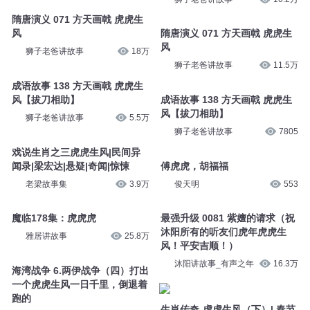
隋唐演义 071 方天画戟 虎虎生
风
隋唐演义 071 方天画戟 虎虎生
风
狮子老爸讲故事
18万
狮子老爸讲故事
11.5万
成语故事 138 方天画戟 虎虎生
风【拔刀相助】
成语故事 138 方天画戟 虎虎生
风【拔刀相助】
狮子老爸讲故事
5.5万
狮子老爸讲故事
7805
戏说生肖之三虎虎生风|民间异
闻录|梁宏达|悬疑|奇闻|惊悚
傅虎虎，胡福福
老梁故事集
3.9万
俊天明
553
魔临178集：虎虎虎
最强升级 0081 紫嬗的请求（祝
沐阳所有的听友们虎年虎虎生
雅居讲故事
25.8万
风！平安吉顺！）
沐阳讲故事_有声之年
16.3万
海湾战争 6.两伊战争（四）打出
一个虎虎生风一日千里，倒退着
跑的
生肖传奇-虎虎生风（下）| 春节