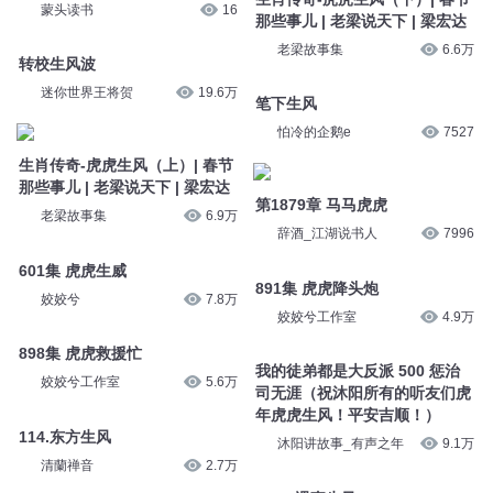
蒙头读书
16
那些事儿 | 老梁说天下 | 梁宏达
老梁故事集
6.6万
转校生风波
迷你世界王将贺
19.6万
笔下生风
怕冷的企鹅e
7527
生肖传奇-虎虎生风（上）| 春节
那些事儿 | 老梁说天下 | 梁宏达
第1879章 马马虎虎
老梁故事集
6.9万
辞酒_江湖说书人
7996
601集 虎虎生威
891集 虎虎降头炮
姣姣兮
7.8万
姣姣兮工作室
4.9万
898集 虎虎救援忙
我的徒弟都是大反派 500 惩治
姣姣兮工作室
5.6万
司无涯（祝沐阳所有的听友们虎
年虎虎生风！平安吉顺！）
114.东方生风
沐阳讲故事_有声之年
9.1万
清蘭禅音
2.7万