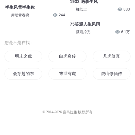
1933 遇事生风
半生风雪半生你
柳若尘
883
舞动青春魂
244
75笑迎人生风雨
微雨拾光
6.1万
您是不是在找：
明末之虎
白虎奇传
凡虎修真
会穿越的东北虎
末世有虎
虎山修仙传
虎行天下
虎虎生风
修真世界的老虎
女人是老虎
虎斗三国
人虎至尊
© 2014-
2026
喜马拉雅 版权所有
重生虎宠
龙虎神尊
虎王神剑