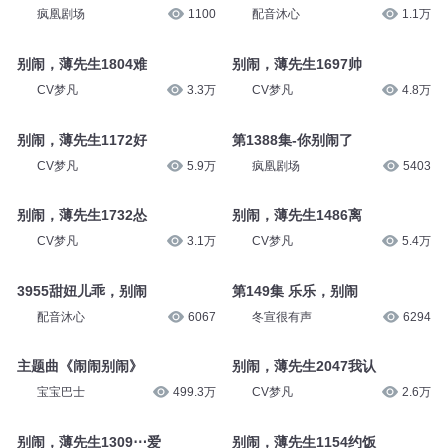
疯凰剧场
1100
配音沐心
1.1万
别闹，薄先生1804难
别闹，薄先生1697帅
CV梦凡
3.3万
CV梦凡
4.8万
别闹，薄先生1172好
第1388集-你别闹了
CV梦凡
5.9万
疯凰剧场
5403
别闹，薄先生1732怂
别闹，薄先生1486离
CV梦凡
3.1万
CV梦凡
5.4万
3955甜妞儿乖，别闹
第149集 乐乐，别闹
配音沐心
6067
冬宣很有声
6294
主题曲《闹闹别闹》
别闹，薄先生2047我认
宝宝巴士
499.3万
CV梦凡
2.6万
别闹，薄先生1309⋯爱
别闹，薄先生1154约饭