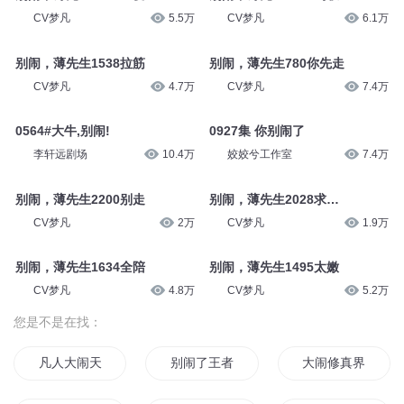
CV梦凡
5.5万
CV梦凡
6.1万
别闹，薄先生1538拉筋
别闹，薄先生780你先走
CV梦凡
4.7万
CV梦凡
7.4万
0564#大牛,别闹!
0927集 你别闹了
李轩远剧场
10.4万
姣姣兮工作室
7.4万
别闹，薄先生2200别走
别闹，薄先生2028求…
CV梦凡
2万
CV梦凡
1.9万
别闹，薄先生1634全陪
别闹，薄先生1495太嫩
CV梦凡
4.8万
CV梦凡
5.2万
您是不是在找：
凡人大闹天空
别闹了王者
大闹修真界