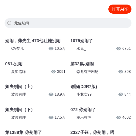
打开APP
元佐别闹
别闹，薄先生 473他让她别闹
1079别闹了
CV梦凡
10.5万
水鬼_
6751
081-别闹
第32集-别闹
夏知遥咩
3091
恐龙有声剧场
898
姐夫别闹（上）
别闹(DJR7版)
波波有理
18.9万
小龙女99
844
姐夫别闹（下）
072 你别闹了
波波有理
17.5万
桃乐有声
4602
第1388集-你别闹了
2327子钰，你别闹，唔