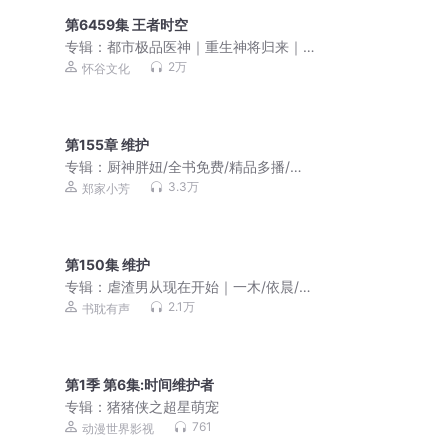
第6459集 王者时空
专辑：
都市极品医神｜重生神将归来｜
叶辰夏若雪｜VIP免费
2万
怀谷文化
第155章 维护
专辑：
厨神胖妞/全书免费/精品多播/穿
越种田
3.3万
郑家小芳
第150集 维护
专辑：
虐渣男从现在开始｜一木/依晨/大
可演播纯爱多人有声剧
2.1万
书耽有声
第1季 第6集:时间维护者
专辑：
猪猪侠之超星萌宠
761
动漫世界影视