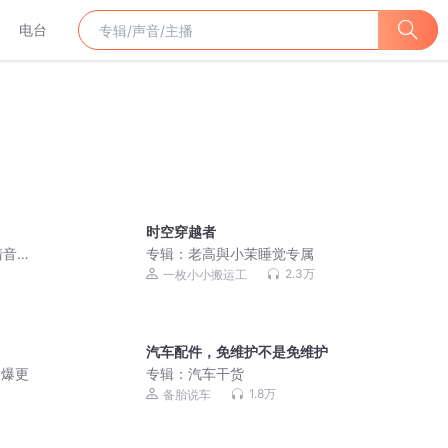
电台
时空穿越者
清音
专辑：
老高與小茉睡觉专属
2.3万
一枚小小搬运工
汽车配件，免维护不是免维护
 爆更
专辑：
汽车干货
1.8万
备胎说车