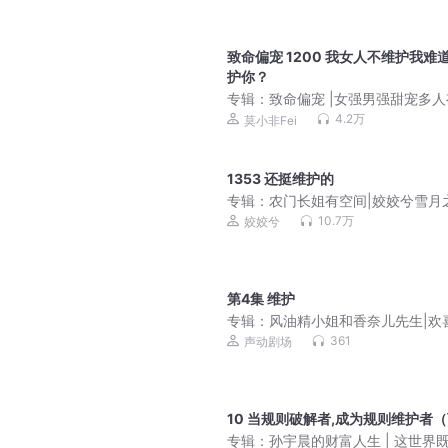
致命偏宠 1200 我女人不维护我难
护你？
专辑：
致命偏宠 |女强男强甜宠多
剧
4.2万
莫小非Fei
1353 还挺维护的
专辑：
农门长姐有空间|姣姣兮雪月
种田虐渣VIP免费
10.7万
姣姣兮
第4集 维护
专辑：
风油精小姐和香奈儿先生|欢
家|真香定律|反差萌
361
声动剧场
10 当规则破解者,成为规则维护者
专辑：
孙宇晨的财富人生 | 这世界