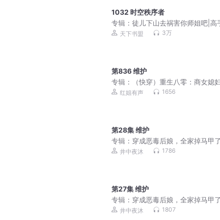
1032 时空秩序者
专辑：
徒儿下山去祸害你师姐吧|高
山，我有九个无敌师父
3万
天下书盟
第836 维护
专辑：
（快穿）重生八零：商女媳
点辣
1656
红姐有声
第28集 维护
专辑：
穿成恶毒后娘，全家掉马甲
1786
井中夜沐
第27集 维护
专辑：
穿成恶毒后娘，全家掉马甲
1807
井中夜沐