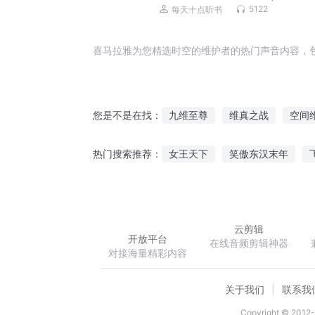
酷也温柔
5122
每天十点听书
喜马拉雅为您精选时空的维护者的热门声音内容，
九维至尊
维真之战
空间
您是不是在找：
二维世界
超维圣魔
小文
女王天下
笑傲东汉末年
热门搜索推荐：
快穿之婚姻维护系统
时空维
隐婚盛宠总裁大人深深爱
天
云剪辑
开放平台
在线音频剪辑神器
对接海量精彩内容
关于我们
联系我
Copyright © 2012-