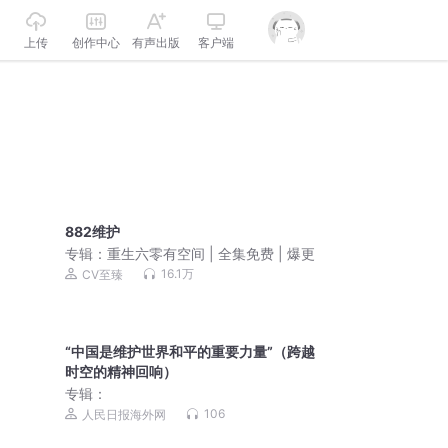
上传
创作中心
有声出版
客户端
882维护
专辑：
重生六零有空间 | 全集免费 | 爆更
16.1万
CV至臻
“中国是维护世界和平的重要力量”（跨越
时空的精神回响）
专辑：
106
人民日报海外网