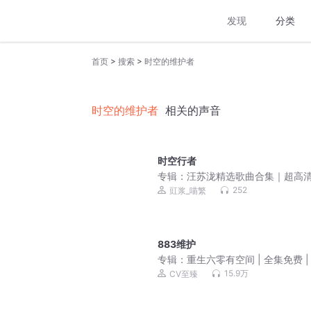
发现
分类
>
>
首页
搜索
时空的维护者
时空的维护者
相关的声音
时空行者
专辑：
汪苏泷精选歌曲合集｜超高
质｜必备歌单
252
豇浆_喵繁
883维护
专辑：
重生六零有空间 | 全集免费 |
15.9万
CV至臻