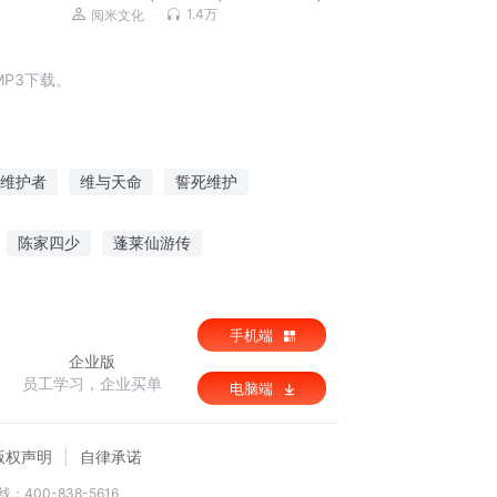
代精品多播
1.4万
阅米文化
P3下载。
维护者
维与天命
誓死维护
守护三维空间
无维世界
末日天维
陈家四少
蓬莱仙游传
世
手机端
企业版
员工学习，企业买单
电脑端
版权声明
自律承诺
：400-838-5616