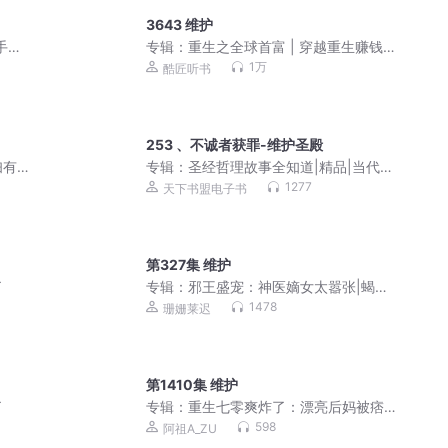
3643 维护
手下
专辑：
重生之全球首富 | 穿越重生赚钱
扛把子
1万
酷匠听书
253 、不诚者获罪-维护圣殿
妇有
专辑：
圣经哲理故事全知道|精品|当代文
学
1277
天下书盟电子书
第327集 维护
了
专辑：
邪王盛宠：神医嫡女太嚣张|蝎子
莱莱&依依|系统|双强爽文|权谋虐渣.穿
1478
珊姗莱迟
越重生
第1410集 维护
了
专辑：
重生七零爽炸了：漂亮后妈被痞
帅地主崽崽宠上天 | 年代甜宠爽文 | 精品
598
阿祖A_ZU
多人剧