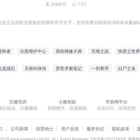
多人有声剧
7.2万
念响听书
包含正品授权完整版的音频和章节文字，支持免费在线阅读试听和未删减M
维和者
位面维护中心
系统维修大师
天维之战
快穿之世界
的一维世界
超维之越维者
系统的尊严维护之旅
超维之道
飞龙战纪
天南剑侠传
异世求索笔记
一剑青萍
以尸之名
护者
降命劫
七龙珠之黑绸军的再兴
生还游戏
系统提示
杖行于
主播培训
小雅智能
车联网平台
兼职副业，兴趣赚钱
智能硬件，连接赋能
自在出行，听我想听
们
公司新闻
招贤纳士
用户反馈
服务协议
隐私政策
2026
www.ximalaya.com lnc. ALL Rights Reserved
沪ICP备13027243号
客服热线