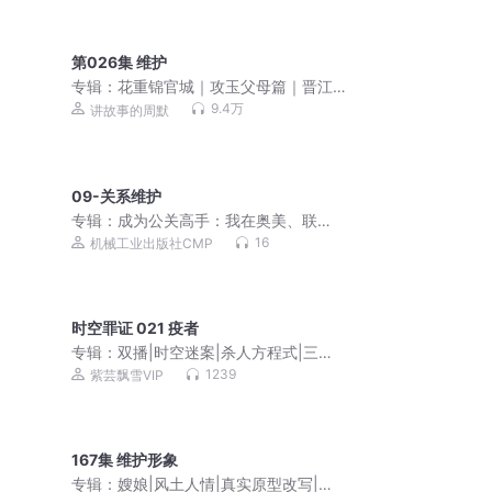
第026集 维护
专辑：
花重锦官城｜攻玉父母篇｜晋江
捉妖文｜古言捉妖TOP | 周默、沈念
9.4万
讲故事的周默
如、焉拓领衔 | 多人有声剧
09-关系维护
专辑：
成为公关高手：我在奥美、联
想、美团的15年公关经验
16
机械工业出版社CMP
时空罪证 021 疫者
专辑：
双播|时空迷案|杀人方程式|三重
时空阴谋|悬疑 穿越 科幻|广播剧
1239
紫芸飘雪VIP
167集 维护形象
专辑：
嫂娘|风土人情|真实原型改写|年