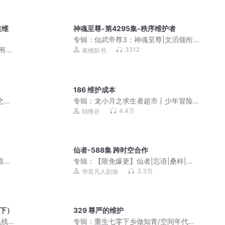
道维
神魂至尊-第4295集-秩序维护者
专辑：
仙武帝尊3：神魂至尊|文滔领衔&
各仙争霸
人有声
3312
果维听书
186 维护成本
之下|
专辑：
龙小月之求生者超市丨少年冒险
丨顾寒渊咕噜谷
4.4万
咕噜谷
仙者-588集 跨时空合作
喜冤
专辑：
【限免爆更】仙者|忘语|桑梓|热
血仙侠|智商在线|杀伐果断|凡人修仙传|
3.3万
华音凡人剧场
会员免费
（下）
329 尊严的维护
既残
专辑：
重生七零下乡做知青/空间年代文/