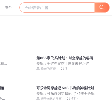
电台
第865章 飞马计划：时空穿越的秘闻
越搞
专辑：
千谜档案馆丨世界未解之谜
多人
3
偷懒的河狸
划落
可乐诗词穿越记 533 书海的神秘计划
专辑：
可乐诗词穿越记（1-4季全合辑）
狮子老爸唐诗三百首
会说
4314
狮子老爸讲故事
豪华