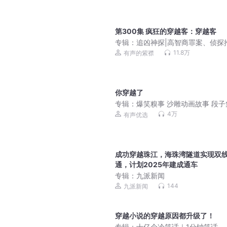
第300集 疯狂的穿越客：穿越客
专辑：
追凶神探|高智商罪案、侦探
理、都市悬疑|多人有声剧
11.8万
有声的紫襟
你穿越了
专辑：
爆笑糗事 沙雕动画故事 段子
4万
有声优选
成功穿越珠江，海珠湾隧道实现双
通，计划2025年建成通车
专辑：
九派新闻
144
九派新闻
穿越小说的穿越原因都升级了！
专辑：
十亿个冷笑话｜1分钟笑话