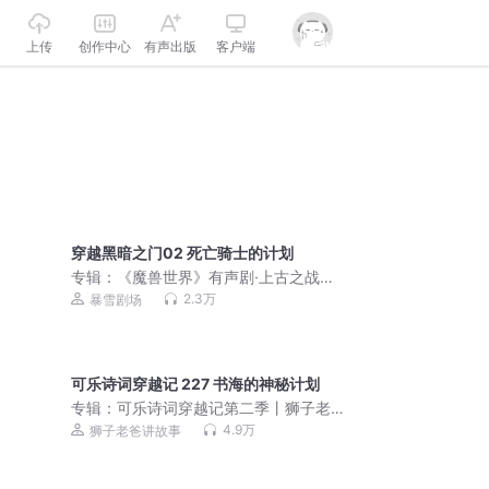
上传
创作中心
有声出版
客户端
穿越黑暗之门02 死亡骑士的计划
专辑：
《魔兽世界》有声剧·上古之战与
黑暗之门｜暴雪官方授权
2.3万
暴雪剧场
可乐诗词穿越记 227 书海的神秘计划
专辑：
可乐诗词穿越记第二季丨狮子老
爸唐诗三百首
4.9万
狮子老爸讲故事