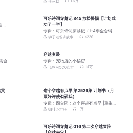
年养成记|锋叔叔南兮
1.6万
锋叔叔
可乐诗词穿越记 845 放松警惕【计划成
功了一半】
推
专辑：
可乐诗词穿越记（1-4季全合辑）
狮子老爸唐诗三百首
4229
狮子老爸讲故事
穿越变装
集合
专辑：
宠物店的小秘密
14万
飞狗MOCO官方
线贯
这个穿越有点早 第2526集 计划书（月
票好评使劲砸我）
专辑：
四合院：这个穿越有点早 |重生七
零| 爆笑|重生|爽文|影视同人|VIP免费
1万
咖啡Coffee
可乐诗词穿越记 016 第二次穿越冒险
【穿越南宋】