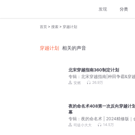
发现
分类
>
>
首页
搜索
穿越计划
穿越计划
相关的声音
北宋穿越指南360制定计划
专辑：
北宋穿越指南|种田争霸&穿
笑|安燃领衔历史VIP免费穿越小说|
26.9万
安燃
有声剧
夜的命名术408第一次反向穿越计
幕
专辑：
夜的命名术 | 2024精修版｜
话的肘子原著 | 起点年榜top1｜超
14.5万
司徒小大大
制作｜司徒领衔多人有声剧