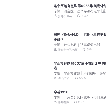
这个穿越有点早 第0955集 确定计
专辑：
四合院：这个穿越有点早 |
零| 爆笑|重生|爽文|影视同人|VIP
3.3万
咖啡Coffee
影评《挽救计划》：它比《星际穿
更好？
专辑：
什么电苔｜认真调侃电影
8984
什么电苔孔老师
非正常穿越 第007章 不在计划中的
者
专辑：
非正常穿越 | 科幻机甲 | 爆笑 
类穿越 | 热血星际
5585
橘子炸了_
穿越1938
专辑：
（免费）民间故事（每日更
2.6万
那月有声