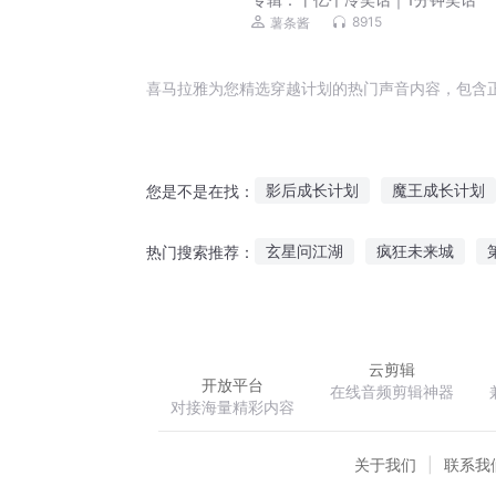
8915
薯条酱
喜马拉雅为您精选穿越计划的热门声音内容，包含
影后成长计划
魔王成长计划
您是不是在找：
神后成长计划
快穿之女强重
玄星问江湖
疯狂未来城
热门搜索推荐：
快穿之女主计划
新生计划
蓬莱仙游传
睡着以后
有
云剪辑
开放平台
在线音频剪辑神器
对接海量精彩内容
关于我们
联系我