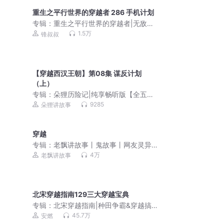
重生之平行世界的穿越者 286 手机计划
专辑：
重生之平行世界的穿越者|无敌少
年养成记|锋叔叔南兮
1.5万
锋叔叔
【穿越西汉王朝】第08集 谋反计划
（上）
专辑：
朵狸历险记|纯享畅听版【全五季
大合集】
9285
朵狸讲故事
穿越
专辑：
老飘讲故事丨鬼故事丨网友灵异
经历
4万
老飘讲故事
北宋穿越指南129三大穿越宝典
专辑：
北宋穿越指南|种田争霸&穿越搞
笑|安燃领衔历史VIP免费穿越小说|多人
45.7万
安燃