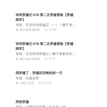
有声剧
诗词穿越记 016 第二次穿越冒险【穿越
南宋】
专辑：
可乐诗词穿越记（一）丨狮子老
爸唐诗三百首丨限时免费
11.9万
狮子老爸讲故事
诗词穿越记 016 第二次穿越冒险【穿越
南宋】
专辑：
可乐诗词穿越记丨狮子老爸快乐
唐诗三百首丨免费版
8.1万
狮子老爸讲故事
我穿越了，穿越回后悔的前一天
专辑：
出逃在即
16.7万
出逃工作室
突然穿越
专辑：
沙雕搞笑故事｜每天笑一笑