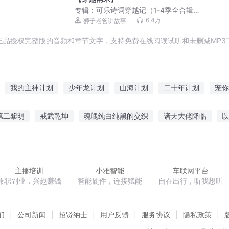
专辑：
可乐诗词穿越记（1-4季全合辑）
狮子老爸唐诗三百首
6.4万
狮子老爸讲故事
正品授权完整版的音频和章节文字，支持免费在线阅读试听和未删减MP3
我的主神计划
少年龙计划
山海计划
二十年计划
宠你
生计划
血月计划
人皇成长计划
红月计划
清穿之计划书
第二黎明
戒武乾坤
魂魄纯白纯黑的交织
诸天大佬降临
以
武道计划
月心计划
若见鬼
异世荒岛记
剑斩风雷
生还游戏
主播培训
小雅智能
车联网平台
兼职副业，兴趣赚钱
智能硬件，连接赋能
自在出行，听我想听
们
公司新闻
招贤纳士
用户反馈
服务协议
隐私政策