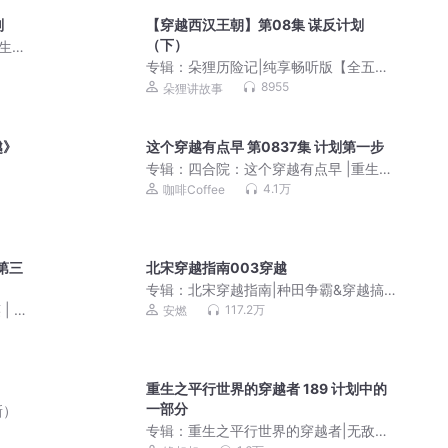
划
【穿越西汉王朝】第08集 谋反计划
（下）
重生七
免费
专辑：
朵狸历险记|纯享畅听版【全五季
大合集】
8955
朵狸讲故事
越》
这个穿越有点早 第0837集 计划第一步
专辑：
四合院：这个穿越有点早 |重生七
零| 爆笑|重生|爽文|影视同人|VIP免费
4.1万
咖啡Coffee
第三
北宋穿越指南003穿越
专辑：
北宋穿越指南|种田争霸&穿越搞
笑|安燃领衔历史VIP免费穿越小说|多人
| 另
117.2万
安燃
有声剧
重生之平行世界的穿越者 189 计划中的
一部分
新）
专辑：
重生之平行世界的穿越者|无敌少