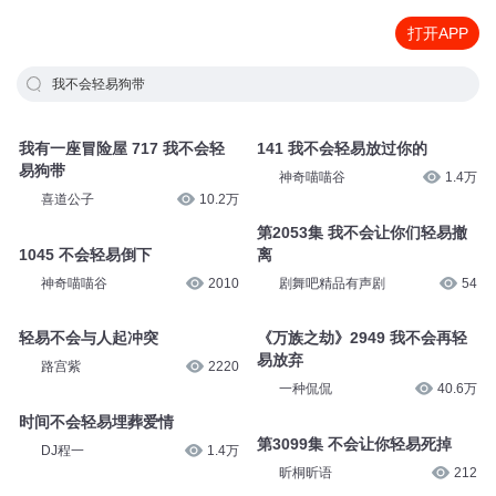
打开APP
我不会轻易狗带
我有一座冒险屋 717 我不会轻
141 我不会轻易放过你的
易狗带
神奇喵喵谷
1.4万
喜道公子
10.2万
第2053集 我不会让你们轻易撤
1045 不会轻易倒下
离
神奇喵喵谷
2010
剧舞吧精品有声剧
54
轻易不会与人起冲突
《万族之劫》2949 我不会再轻
易放弃
路宫紫
2220
一种侃侃
40.6万
时间不会轻易埋葬爱情
第3099集 不会让你轻易死掉
DJ程一
1.4万
昕桐昕语
212