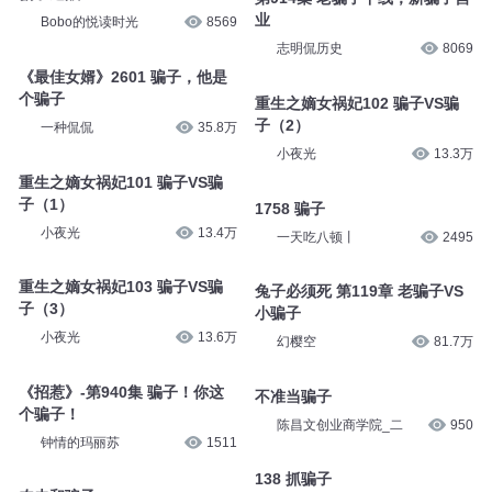
大舌头尚文
265.1万
蛇妖骗子
1542：骗子
说书的刘老汉
2.1万
喜马拉雅粤语频道
1.1万
骗子遇贼
第914集 老骗子下线，新骗子营
Bobo的悦读时光
8569
业
志明侃历史
8069
《最佳女婿》2601 骗子，他是
个骗子
重生之嫡女祸妃102 骗子VS骗
一种侃侃
35.8万
子（2）
小夜光
13.3万
重生之嫡女祸妃101 骗子VS骗
子（1）
1758 骗子
小夜光
13.4万
一天吃八顿丨
2495