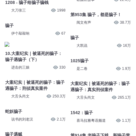
独家蜜爱576 大骗子， 小骗
然哥脱口秀
3.4万
子，小小骗子
君颜讲故事
22.6万
1208 - 骗子给骗子骗钱
大刀张三
1998
第953集 骗子，都是骗子！
阅文有声
38.7万
骗子
伊个敲敲响
67
骗子
大凯说
16万
10.大案纪实｜被逼死的骗子：
骗子遇骗子（下）
1025骗子
进击的三娘
330
是二卷
1.9万
大案纪实｜被逼死的骗子：骗子
遇骗子：刑侦真实案件
大案纪实｜被逼死的骗子：骗子
遇骗子：真实刑侦案件
大舌头尚文
250.3万