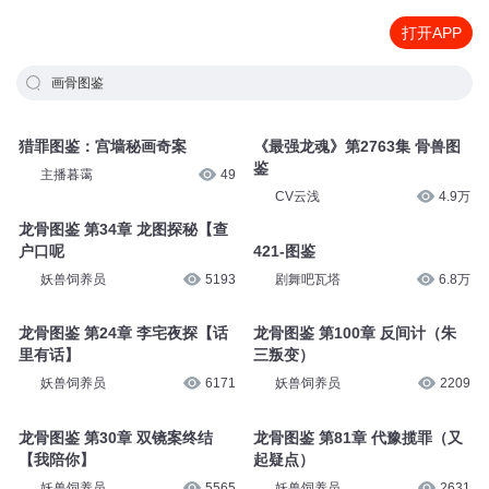
打开APP
画骨图鉴
猎罪图鉴：宫墙秘画奇案
《最强龙魂》第2763集 骨兽图
鉴
主播暮霭
49
CV云浅
4.9万
龙骨图鉴 第34章 龙图探秘【查
户口呢
421-图鉴
妖兽饲养员
5193
剧舞吧瓦塔
6.8万
龙骨图鉴 第24章 李宅夜探【话
龙骨图鉴 第100章 反间计（朱
里有话】
三叛变）
妖兽饲养员
6171
妖兽饲养员
2209
龙骨图鉴 第30章 双镜案终结
龙骨图鉴 第81章 代豫揽罪（又
【我陪你】
起疑点）
妖兽饲养员
5565
妖兽饲养员
2631