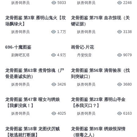
妖兽饲养员
5933
妖兽饲养员
2246
龙骨图鉴 第3章 雁明山鬼火【坟
龙骨图鉴 第75章 血衣惊现（关
场飘绿火】
键证据）
妖兽饲养员
1.7万
妖兽饲养员
3138
696-十魔图鉴
画骨记-片花
剧舞吧瓦塔
4.9万
丹斐悦音
9079
龙骨图鉴 第63章 煮骨惊魂（尸
龙骨图鉴 第56章 滴骨验亲（找
骨是最诚实的）
到突破口）
妖兽饲养员
3426
妖兽饲养员
3680
龙骨图鉴 第47章 哑女与绣娘
龙骨图鉴 第23章 雁明山寻金
【我爹没疯！】
【杀我灭口？】
妖兽饲养员
4025
妖兽饲养员
6163
龙骨图鉴 第18章 龙图伏厉贼
龙骨图鉴 第95章 绣娘恨深情
【敢逃就打断腿】
（狠毒之人）