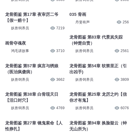
龙骨图鉴 第17章 夜审厉二爷
035 骨画
【假一赔十】
丹斐有声
256
妖兽饲养员
7219
龙骨图鉴 第83章 代景岚失踪
画骨夺魂夜
（钟楚自责）
鸿毛讲故事
3710
妖兽饲养员
2561
龙骨图鉴 第57章 疯言与绣娘
龙骨图鉴 第54章 软禁里正（引
（医治疯傻病）
出凶手)
妖兽饲养员
3662
妖兽饲养员
3809
龙骨图鉴 第38章 白骨现天日
龙骨图鉴 第25章 龙厉之约【信
【活口封穴】
你才有鬼】
妖兽饲养员
4769
妖兽饲养员
6076
龙骨图鉴 第27章 镜鬼索命【人
龙骨图鉴 第94章 换脸疑云（钟
性挣扎】
无山所为）