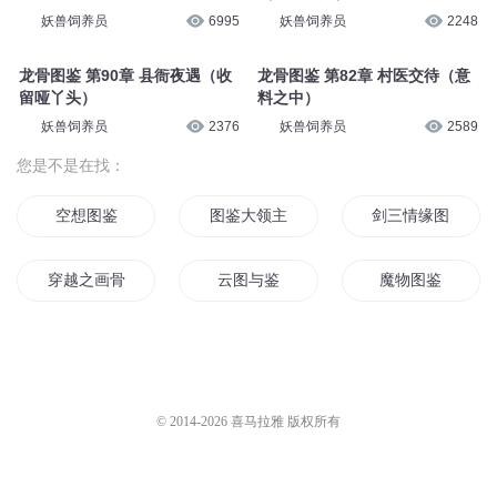
妖兽饲养员
6995
妖兽饲养员
2248
龙骨图鉴 第90章 县衙夜遇（收
龙骨图鉴 第82章 村医交待（意
留哑丫头）
料之中）
妖兽饲养员
2376
妖兽饲养员
2589
您是不是在找：
空想图鉴
图鉴大领主
剑三情缘图鉴
穿越之画骨之恋
云图与鉴
魔物图鉴
怪物图鉴系统
精灵之图鉴系统
精灵图鉴
美女图鉴
全球神魔图鉴
大学生图鉴
© 2014-
2026
喜马拉雅 版权所有
穿越者的图鉴
龙图骨鉴
花千骨之倩天画骨