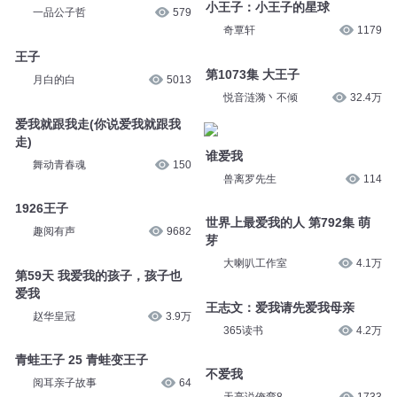
小王子：小王子的星球
一品公子哲
579
奇覃轩
1179
王子
第1073集 大王子
月白的白
5013
悦音涟漪丶不倾
32.4万
爱我就跟我走(你说爱我就跟我
走)
谁爱我
舞动青春魂
150
兽离罗先生
114
1926王子
世界上最爱我的人 第792集 萌
趣阅有声
9682
芽
大喇叭工作室
4.1万
第59天 我爱我的孩子，孩子也
爱我
王志文：爱我请先爱我母亲
赵华皇冠
3.9万
365读书
4.2万
青蛙王子 25 青蛙变王子
不爱我
阅耳亲子故事
64