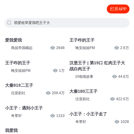
打开APP
萌爱校草爱我吧王子大
爱我爱我
王子咋的王子
商战帝国崛起
2648
晚安姐姐FM
2.6万
王子咋的王子
汉堡王子 | 第19口 红肉王子大
战白肉王子
晚安姐姐FM
1万
闪电喵故事
44.6万
大秦919二王子
大秦180三王子
伍壹剧社
209.4万
伍壹剧社
422.6万
小王子：遇到小王子
小王子：小王子走了
奇覃轩
1310
奇覃轩
1028
我爱我