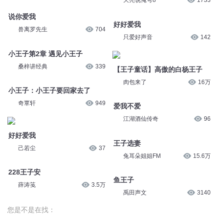
天亮说俺弯8
1733
说你爱我
好好爱我
兽离罗先生
704
只爱好声音
142
小王子第2章 遇见小王子
桑梓讲经典
339
【王子童话】高傲的白杨王子
肉包来了
16万
小王子：小王子要回家去了
奇覃轩
949
爱我不爱
江湖酒仙传奇
96
好好爱我
王子选妻
己若尘
37
兔耳朵姐姐FM
15.6万
228王子安
鱼王子
薛涛笺
3.5万
禹田声文
3140
您是不是在找：