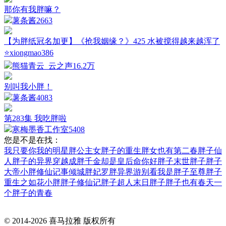
那你有我胖嘛？
薯条酱
2663
【为胖纸冠名加更】《抢我姻缘？》425 水被搅得越来越浑了
⭐xiongmao386
熊猫青云_云之声
16.2万
别叫我小胖！
薯条酱
4083
第283集 我吃胖啦
寒梅墨香工作室
5408
您是不是在找：
我只要你我的明星胖公主
女胖子的重生
胖女也有第二春
胖子仙
人
胖子的异界
穿越成胖千金却是皇后命
你好胖子
末世胖子
胖子
大帝
小胖修仙记事
倾城胖妃
罗胖异界游
别看我是胖子
至尊胖子
重生之如花小胖
胖子修仙记
胖子超人
末日胖子
胖子也有春天
一
个胖子的青春
© 2014-
2026
喜马拉雅 版权所有