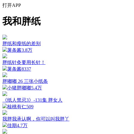
打开APP
我和胖纸
胖纸和瘦纸的差别
薯条酱
3.8万
胖纸针灸要用长针！
薯条酱
8337
胖嘟嘟 26 三张小纸条
小猪胖嘟嘟
5.4万
《纸人禁忌3》-131集 胖女人
核桃有仁
509
我胖我承认啊，你可以叫我胖丫
佳期
4.7万