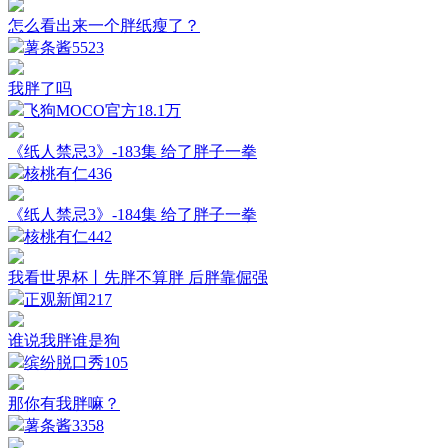
怎么看出来一个胖纸瘦了？
薯条酱
5523
我胖了吗
飞狗MOCO官方
18.1万
《纸人禁忌3》-183集 给了胖子一拳
核桃有仁
436
《纸人禁忌3》-184集 给了胖子一拳
核桃有仁
442
我看世界杯丨先胖不算胖 后胖靠倔强
正观新闻
217
谁说我胖谁是狗
缤纷脱口秀
105
那你有我胖嘛？
薯条酱
3358