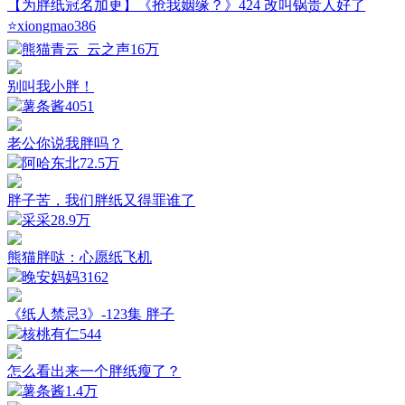
【为胖纸冠名加更】《抢我姻缘？》424 改叫锅贵人好了
⭐xiongmao386
熊猫青云_云之声
16万
别叫我小胖！
薯条酱
4051
老公你说我胖吗？
阿哈东北
72.5万
胖子苦，我们胖纸又得罪谁了
采采
28.9万
熊猫胖哒：心愿纸飞机
晚安妈妈
3162
《纸人禁忌3》-123集 胖子
核桃有仁
544
怎么看出来一个胖纸瘦了？
薯条酱
1.4万