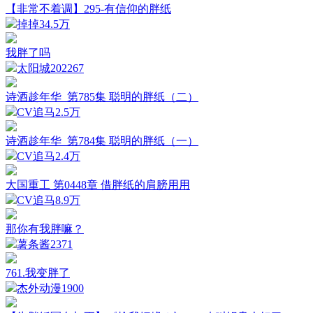
【非常不着调】295-有信仰的胖纸
掉掉
34.5万
我胖了吗
太阳城2022
67
诗酒趁年华_第785集 聪明的胖纸（二）
CV追马
2.5万
诗酒趁年华_第784集 聪明的胖纸（一）
CV追马
2.4万
大国重工 第0448章 借胖纸的肩膀用用
CV追马
8.9万
那你有我胖嘛？
薯条酱
2371
761.我变胖了
杰外动漫
1900