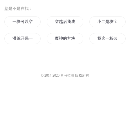
您是不是在找：
一块可以穿越的古玉
穿越后我成了砖家
小二是块宝
洪荒开局一块神级板砖
魔神的方块日记
我这一板砖下去你
我在仙界有块地
我在古代有块地
我在美国有块田
板砖世纪
麦块系统在异界
校花你的板儿砖掉
© 2014-
2026
喜马拉雅 版权所有
城南那块地
史上最强大板砖
搬砖之王
斗罗板砖平天下
板砖道人的春天
金砖大天君
板砖仙人
我真的不是修行的