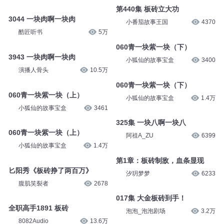
第440集 板砖立大功
3044 一块肉啊一块肉
小番茄故事王国
4370
酷匠听书
5万
060青一块紫一块（下）
3943 一块肉啊一块肉
小狐仙的故事宝盒
3400
演播人骨头
10.5万
060青一块紫一块（下）
060青一块紫一块（上）
小狐仙的故事宝盒
1.4万
小狐仙的故事宝盒
3461
325集 一块八啊一块八
060青一块紫一块（上）
阿祖A_ZU
6399
小狐仙的故事宝盒
1.4万
第1章：板砖制敌，血条显现
匕阳秀《板砖挣了两百万》
汐玥梦梦
6233
腹肌笑裂者
2678
017集 大金板砖到手！
全职高手1891 板砖
泡泡_泡泡剧场
3.2万
8082Audio
13.6万