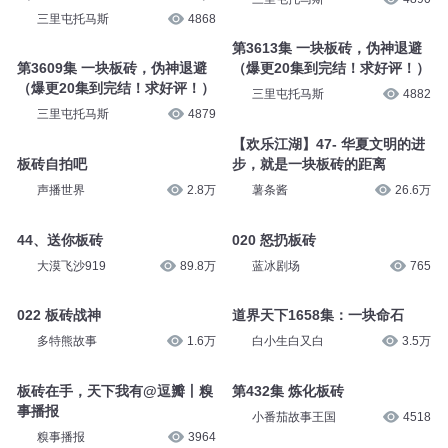
三里屯托马斯
4868
第3613集 一块板砖，伪神退避
第3609集 一块板砖，伪神退避
（爆更20集到完结！求好评！）
（爆更20集到完结！求好评！）
三里屯托马斯
4882
三里屯托马斯
4879
【欢乐江湖】47- 华夏文明的进
板砖自拍吧
步，就是一块板砖的距离
声播世界
2.8万
薯条酱
26.6万
44、送你板砖
020 怒扔板砖
大漠飞沙919
89.8万
蓝冰剧场
765
022 板砖战神
道界天下1658集：一块命石
多特熊故事
1.6万
白小生白又白
3.5万
板砖在手，天下我有@逗瓣丨糗
第432集 炼化板砖
事播报
小番茄故事王国
4518
糗事播报
3964