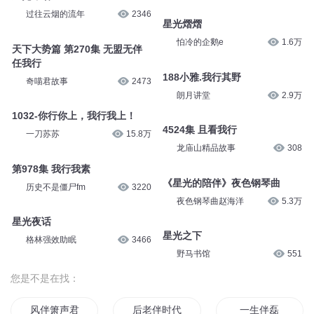
过往云烟的流年
2346
星光熠熠
怕冷的企鹅e
1.6万
天下大势篇 第270集 无盟无伴
任我行
188小雅.我行其野
奇喵君故事
2473
朗月讲堂
2.9万
1032-你行你上，我行我上！
4524集 且看我行
一刀苏苏
15.8万
龙庙山精品故事
308
第978集 我行我素
《星光的陪伴》夜色钢琴曲
历史不是僵尸fm
3220
夜色钢琴曲赵海洋
5.3万
星光夜话
星光之下
格林强效助眠
3466
野马书馆
551
您是不是在找：
风伴箫声君伴影
后老伴时代
一生伴磊