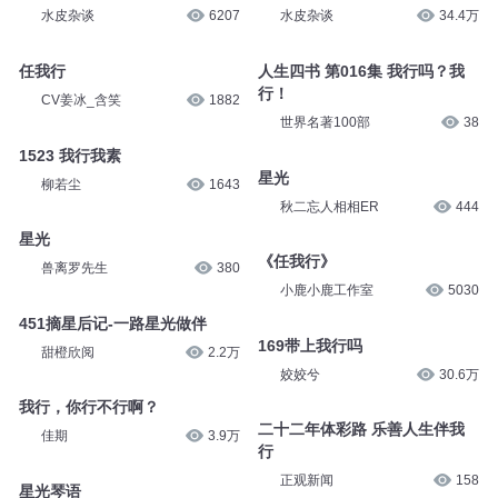
水皮杂谈
6207
水皮杂谈
34.4万
任我行
人生四书 第016集 我行吗？我
行！
CV姜冰_含笑
1882
世界名著100部
38
1523 我行我素
星光
柳若尘
1643
秋二忘人相相ER
444
星光
《任我行》
兽离罗先生
380
小鹿小鹿工作室
5030
451摘星后记-一路星光做伴
169带上我行吗
甜橙欣阅
2.2万
姣姣兮
30.6万
我行，你行不行啊？
二十二年体彩路 乐善人生伴我
佳期
3.9万
行
正观新闻
158
星光琴语