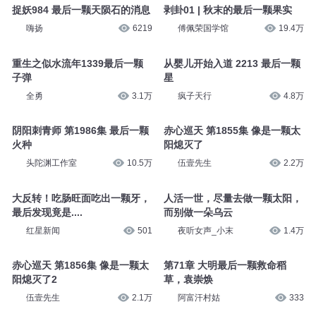
捉妖984 最后一颗天陨石的消息
剥卦01 | 秋末的最后一颗果实
嗨扬
6219
傅佩荣国学馆
19.4万
重生之似水流年1339最后一颗
从婴儿开始入道 2213 最后一颗
子弹
星
全勇
3.1万
疯子天行
4.8万
阴阳刺青师 第1986集 最后一颗
赤心巡天 第1855集 像是一颗太
火种
阳熄灭了
头陀渊工作室
10.5万
伍壹先生
2.2万
大反转！吃肠旺面吃出一颗牙，
人活一世，尽量去做一颗太阳，​
最后发现竟是....
而别做一朵乌云
红星新闻
501
夜听女声_小末
1.4万
赤心巡天 第1856集 像是一颗太
第71章 大明最后一颗救命稻
阳熄灭了2
草，袁崇焕
伍壹先生
2.1万
阿富汗村姑
333