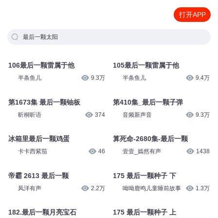
打开APP
最后一颗太阳
106最后一颗雷属于他
105最后一颗雷属于他
半条鱼儿
9.3万
半条鱼儿
9.4万
第1673集 最后一颗铀板
第410集_最后一颗子弹
昕桐昕语
374
音频新声音
9.3万
冰箱里最后一颗鸡蛋
算死命-2680集-最后一颗
卡卡西紫茄
46
壹壹_嫣然有声
1438
帝霸 2613 最后一颗
175 最后一颗种子 下
凤洋有声
2.2万
呦呦鹿鸣儿童睡前故事
1.3万
182.最后一颗月亮宝石
175 最后一颗种子 上