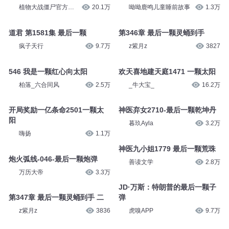
植物大战僵尸官方频
20.1万
呦呦鹿鸣儿童睡前故事
1.3万
道
道君 第1581集 最后一颗
第346章 最后一颗灵蛹到手
疯子天行
9.7万
z紫月z
3827
546 我是一颗红心向太阳
欢天喜地建天庭1471 一颗太阳
柏落_六合同风
2.5万
_牛大宝_
16.2万
开局奖励一亿条命2501一颗太
神医弃女2710-最后一颗乾坤丹
阳
暮玖Ayla
3.2万
嗨扬
1.1万
神医九小姐1779 最后一颗荒珠
炮火弧线-046-最后一颗炮弹
善读文学
2.8万
万历大帝
3.3万
JD·万斯：特朗普的最后一颗子
第347章 最后一颗灵蛹到手 二
弹
z紫月z
3836
虎嗅APP
9.7万