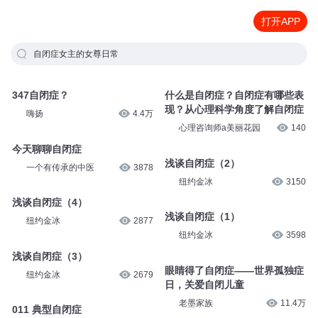
打开APP
自闭症女主的女尊日常
347自闭症？
什么是自闭症？自闭症有哪些表
现？从心理科学角度了解自闭症
嗨扬
4.4万
心理咨询师a美丽花园
140
今天聊聊自闭症
浅谈自闭症（2）
一个有传承的中医
3878
纽约金冰
3150
浅谈自闭症（4）
浅谈自闭症（1）
纽约金冰
2877
纽约金冰
3598
浅谈自闭症（3）
眼睛得了自闭症——世界孤独症
纽约金冰
2679
日，关爱自闭儿童
老墨家族
11.4万
011 典型自闭症