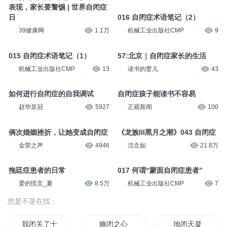
表现，家长要警惕 | 世界自闭症
日
016 自闭症术语笔记（2）
39健康网
1.1万
机械工业出版社CMP
9
015 自闭症术语笔记（1）
57:北京｜自闭症家长的生活
机械工业出版社CMP
13
读书的婴儿
43
如何进行自闭症的自我调试
自闭症孩子能读书不容易
赵华皇冠
5927
正观新闻
100
俩次婚姻挫折，让她变成自闭症
《龙族III黑月之潮》043 自闭症
金荣之声
4946
沈念如
21.8万
拖廷症患者的日常
017 何谓“蒙面自闭症患者”
爱的慌言_夏
8.5万
机械工业出版社CMP
7
您是不是在找：
我闭关了十万年
幽闭之心
地闭天凝