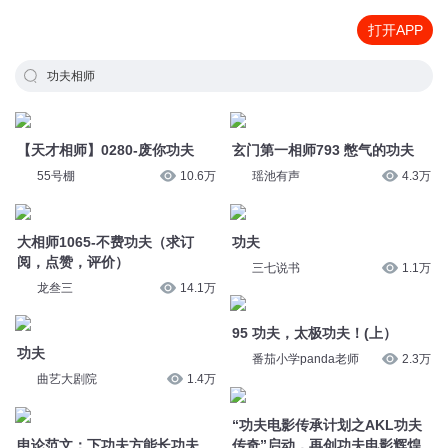
打开APP
功夫相师
【天才相师】0280-废你功夫
玄门第一相师793 憋气的功夫
55号棚
10.6万
瑶池有声
4.3万
大相师1065-不费功夫（求订
功夫
阅，点赞，评价）
三七说书
1.1万
龙叁三
14.1万
95 功夫，太极功夫！(上）
功夫
番茄小学panda老师
2.3万
曲艺大剧院
1.4万
“功夫电影传承计划之AKL功夫
申论范文：下功夫方能长功夫
传奇”启动，再创功夫电影辉煌
公考隔壁班王老师
1659
新京报
150