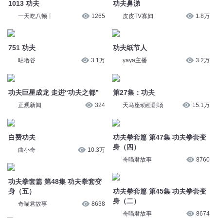
功夫巨星成龙 走进“功夫之都”
第27集：功夫
正观新闻
324
天马座动画剧场
15.1万
白费功夫
功夫拳套篇 第47集 功夫拳套变
曲小奇
10.3万
身（四）
奇喵君故事
8760
功夫拳套篇 第48集 功夫拳套变
身（五）
功夫拳套篇 第45集 功夫拳套变
奇喵君故事
8638
身（二）
奇喵君故事
8674
功夫拳套篇 第44集 功夫拳套变
身（一）
功夫拳套篇 第46集 功夫拳套变
奇喵君故事
8942
身（三）
奇喵君故事
8609
功夫拳套篇 第49集 功夫拳套变
身（六）
212.第四十五章 “笨功夫”才是
奇喵君故事
8519
真功夫
罗大伦
50万