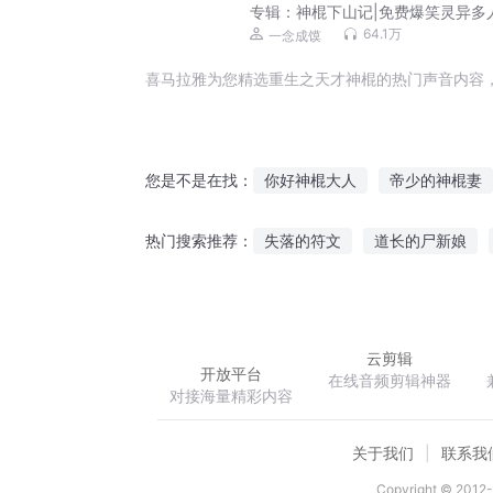
专辑：
神棍下山记|免费爆笑灵异多
一念成馍领衔
64.1万
一念成馍
喜马拉雅为您精选重生之天才神棍的热门声音内容
你好神棍大人
帝少的神棍妻
您是不是在找：
我在太古当神棍
我要修仙当
失落的符文
道长的尸新娘
热门搜索推荐：
神棍女天师
此女是神棍
北大陆骑士卷骑士传说
重生
云剪辑
开放平台
在线音频剪辑神器
对接海量精彩内容
关于我们
联系我
Copyright © 2012-