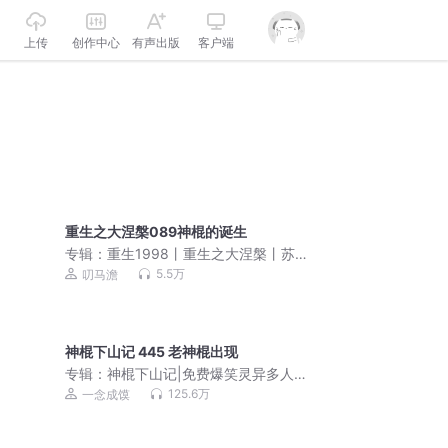
上传
创作中心
有声出版
客户端
重生之大涅槃089神棍的诞生
专辑：
重生1998丨重生之大涅槃丨苏灿
的时光羁旅丨叨马澹多人有声剧
5.5万
叨马澹
神棍下山记 445 老神棍出现
专辑：
神棍下山记|免费爆笑灵异多人剧|
一念成馍领衔
125.6万
一念成馍