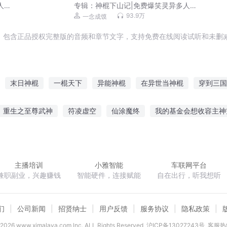
人剧|
专辑：
神棍下山记|免费爆笑灵异多人剧|
一念成馍领衔
93.9万
一念成馍
，包含正品授权完整版的音频和章节文字，支持免费在线阅读试听和未删减
末日神棍
一棍天下
异能神棍
在异世当神棍
穿到三国
神棍
重生之神棍少女
第一神棍
神棍之道
光棍的生活
重生之至尊武神
符凌虚空
仙涂魔终
我的基金会想收容主神
之魔尊夫人不好追
全法师执照
系统提示
一胎四宝亿万总裁迷
主播培训
小雅智能
车联网平台
兼职副业，兴趣赚钱
智能硬件，连接赋能
自在出行，听我想听
们
公司新闻
招贤纳士
用户反馈
服务协议
隐私政策
2026
www.ximalaya.com lnc. ALL Rights Reserved
沪ICP备13027243号
客服热线