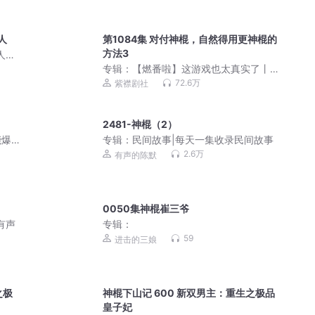
人
第1084集 对付神棍，自然得用更神棍的
方法3
人剧|
专辑：
【燃番啦】这游戏也太真实了丨
爆笑废土霸榜神作丨紫襟剧社制作
72.6万
紫襟剧社
2481-神棍（2）
能爆
专辑：
民间故事|每天一集收录民间故事
2.6万
有声的陈默
0050集神棍崔三爷
有声
专辑：
59
进击的三娘
之极
神棍下山记 600 新双男主：重生之极品
皇子妃