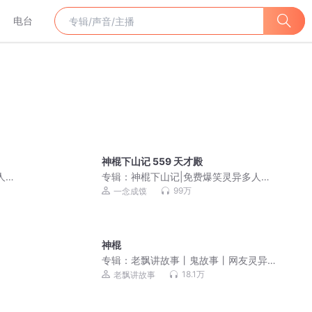
电台
神棍下山记 559 天才殿
人剧|
专辑：
神棍下山记|免费爆笑灵异多人剧|
一念成馍领衔
99万
一念成馍
神棍
专辑：
老飘讲故事丨鬼故事丨网友灵异
经历
18.1万
老飘讲故事