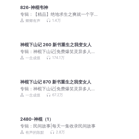
826-神棍韦神
专辑：
【精品】绝地求生之爽就一个字
｜免费有声小说
1.4万
卿卿有声
神棍下山记 260 新书重生之我变女人
专辑：
神棍下山记|免费爆笑灵异多人剧|
一念成馍领衔
174.1万
一念成馍
神棍下山记 870 新书重生之我变女人
专辑：
神棍下山记|免费爆笑灵异多人剧|
一念成馍领衔
67.2万
一念成馍
2480-神棍（1）
专辑：
民间故事|每天一集收录民间故事
2.8万
有声的陈默