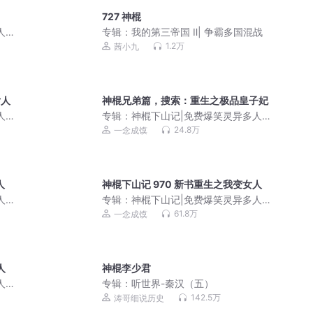
727 神棍
人剧|
专辑：
我的第三帝国 Ⅱ| 争霸多国混战
1.2万
茜小九
女人
神棍兄弟篇，搜索：重生之极品皇子妃
人剧|
专辑：
神棍下山记|免费爆笑灵异多人有
声剧|一念成馍领衔
24.8万
一念成馍
人
神棍下山记 970 新书重生之我变女人
人剧|
专辑：
神棍下山记|免费爆笑灵异多人剧|
一念成馍领衔
61.8万
一念成馍
人
神棍李少君
人剧|
专辑：
听世界-秦汉（五）
142.5万
涛哥细说历史