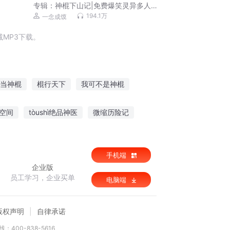
专辑：
神棍下山记|免费爆笑灵异多人剧|
一念成馍领衔
194.1万
一念成馍
MP3下载。
当神棍
棍行天下
我可不是神棍
我的神棍老公
天道神棍
我是个神棍
空间
tòushì绝品神医
微缩历险记
糊妻
圣伦比亚游记
皇道金丹
手机端
企业版
员工学习，企业买单
电脑端
版权声明
自律承诺
：400-838-5616