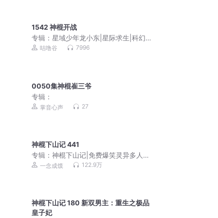
1542 神棍开战
专辑：
星域少年龙小东|星际求生|科幻冒
险|励志成长咕噜谷
7996
咕噜谷
0050集神棍崔三爷
专辑：
27
掌音心声
神棍下山记 441
专辑：
神棍下山记|免费爆笑灵异多人剧|
一念成馍领衔
122.9万
一念成馍
神棍下山记 180 新双男主：重生之极品
皇子妃