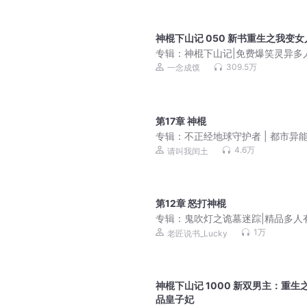
神棍下山记 050 新书重生之我变女
专辑：
神棍下山记|免费爆笑灵异多
一念成馍领衔
309.5万
一念成馍
第17章 神棍
专辑：
不正经地球守护者 | 都市异
笑文
4.6万
请叫我闰土
第12章 怒打神棍
专辑：
鬼吹灯之诡墓迷踪|精品多人
1万
老匠说书_Lucky
神棍下山记 1000 新双男主：重生
品皇子妃