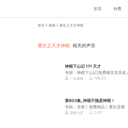
发现
分类
>
>
首页
搜索
重生之天才神棍
重生之天才神棍
相关的声音
神棍下山记 171 天才
专辑：
神棍下山记|免费爆笑灵异多
一念成馍领衔
198.2万
一念成馍
第803集_神棍不愧是神棍！
专辑：
东篱丨免费精品丨重生逆袭
1.3万
郑家小芳