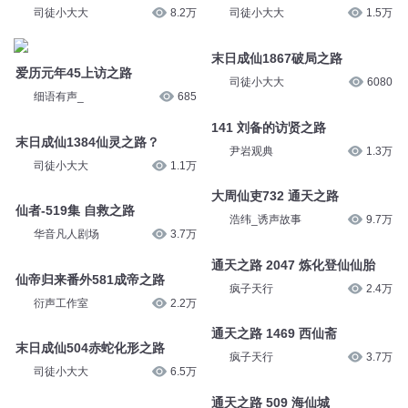
司徒小大大
8.2万
司徒小大大
1.5万
末日成仙1867破局之路
爱历元年45上访之路
司徒小大大
6080
细语有声_
685
141 刘备的访贤之路
末日成仙1384仙灵之路？
尹岩观典
1.3万
司徒小大大
1.1万
大周仙吏732 通天之路
仙者-519集 自救之路
浩纬_诱声故事
9.7万
华音凡人剧场
3.7万
通天之路 2047 炼化登仙仙胎
仙帝归来番外581成帝之路
疯子天行
2.4万
衍声工作室
2.2万
通天之路 1469 西仙斋
末日成仙504赤蛇化形之路
疯子天行
3.7万
司徒小大大
6.5万
通天之路 509 海仙城