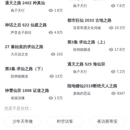
通天之路 2402 种真仙
疯子天行
7.6万
疯子天行
1.8万
都市狂仙 2033 古地之路
神话之后 622 仙庭之路
音君而遇文化传媒
10.3万
声音盒子剧社
4.9万
第3集 求仙之路（上）
27 秦始皇的求仙之路
鼓捣猫频道
17.8万
大吕说文史
103
通天之路 529 海仙宗
第3集 求仙之路（下）
疯子天行
7.2万
鼓捣猫频道
13万
陆地键仙2319断绝天人之路
神霄仙宗 1898 证道之路
麦疯的思远
9347
老猫演播
1.5万
您是不是在找：
少年天帝微服私访
时空访客
夜访斯蒂安