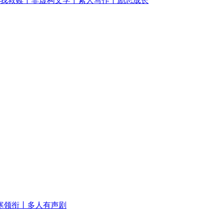
我救赎丨非虚构文学丨素人写作丨励志成长
寒领衔丨多人有声剧