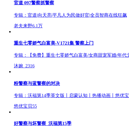
官道 097警察抓警察
专辑：
官道|向天亮|平凡人为民做好官|全员智商在线狂飙
老夫来野
6.1万
重生七零娇气白富美-V1721集 警察上门
专辑：
【免费】重生七零娇气白富美/女商甜宠军婚/年代
沐婉_
2316
粉警察与蓝警察的对决
专辑：
沃福第14季英文版丨启蒙认知丨热播动画丨悠优
悠优宝贝
55
好警察与坏警察_沃福第15季