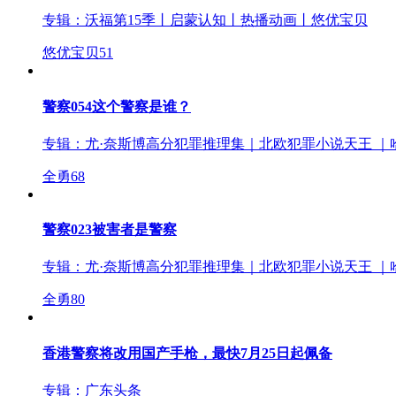
专辑：
沃福第15季丨启蒙认知丨热播动画丨悠优宝贝
悠优宝贝
51
警察054这个警察是谁？
专辑：
尤·奈斯博高分犯罪推理集｜北欧犯罪小说天王 ｜
全勇
68
警察023被害者是警察
专辑：
尤·奈斯博高分犯罪推理集｜北欧犯罪小说天王 ｜
全勇
80
香港警察将改用国产手枪，最快7月25日起佩备
专辑：
广东头条