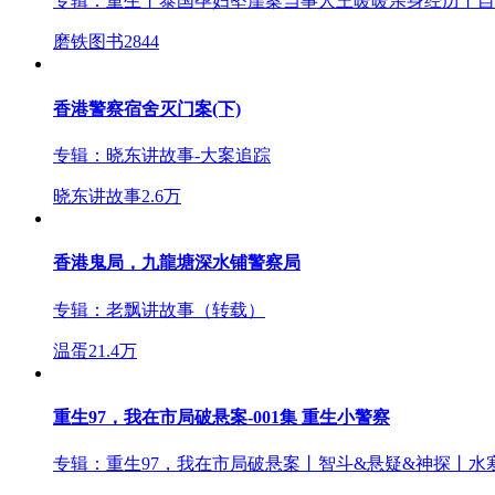
专辑：
重生丨泰国孕妇坠崖案当事人王暖暖亲身经历丨自
磨铁图书
2844
香港警察宿舍灭门案(下)
专辑：
晓东讲故事-大案追踪
晓东讲故事
2.6万
香港鬼局，九龍塘深水铺警察局
专辑：
老飘讲故事（转载）
温蛋
21.4万
重生97，我在市局破悬案-001集 重生小警察
专辑：
重生97，我在市局破悬案丨智斗&悬疑&神探丨水