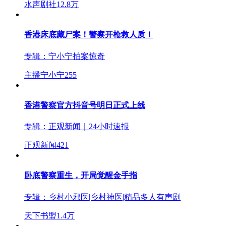
水声剧社
12.8万
香港床底藏尸案！警察开枪救人质！
专辑：
宁小宁拍案惊奇
主播宁小宁
255
香港警察官方抖音号明日正式上线
专辑：
正观新闻｜24小时速报
正观新闻
421
卧底警察重生，开局觉醒金手指
专辑：
乡村小邪医|乡村神医|精品多人有声剧
天下书盟
1.4万