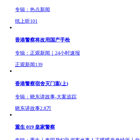
专辑：
热点新闻
纸上听
101
香港警察将改用国产手枪
专辑：
正观新闻｜24小时速报
正观新闻
139
香港警察宿舍灭门案(上)
专辑：
晓东讲故事-大案追踪
晓东讲故事
2.8万
重生 019 皇家警察