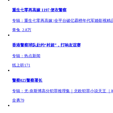
重生七零再高嫁 1197 便衣警察
专辑：
重生七零再高嫁 |全平台破亿霸榜年代军婚影视精品
青兔_
2.8万
香港警察球队赴约“村超”，打响友谊赛
专辑：
热点新闻
纸上听
171
警察025警察署长
专辑：
尤·奈斯博高分犯罪推理集｜北欧犯罪小说天王 ｜
全勇
79