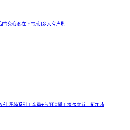
|青兔心念在下青葱 |多人有声剧
哈利·霍勒系列｜全勇+贺阳演播｜福尔摩斯、阿加莎