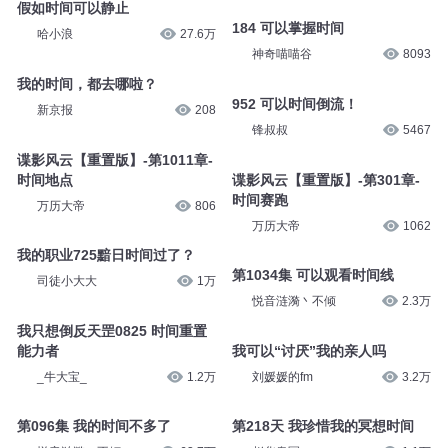
假如时间可以静止
184 可以掌握时间
哈小浪
27.6万
神奇喵喵谷
8093
我的时间，都去哪啦？
952 可以时间倒流！
新京报
208
锋叔叔
5467
谍影风云【重置版】-第1011章-
时间地点
谍影风云【重置版】-第301章-
时间赛跑
万历大帝
806
万历大帝
1062
我的职业725黯日时间过了？
第1034集 可以观看时间线
司徒小大大
1万
悦音涟漪丶不倾
2.3万
我只想倒反天罡0825 时间重置
能力者
我可以“讨厌”我的亲人吗
_牛大宝_
1.2万
刘媛媛的fm
3.2万
第096集 我的时间不多了
第218天 我珍惜我的冥想时间