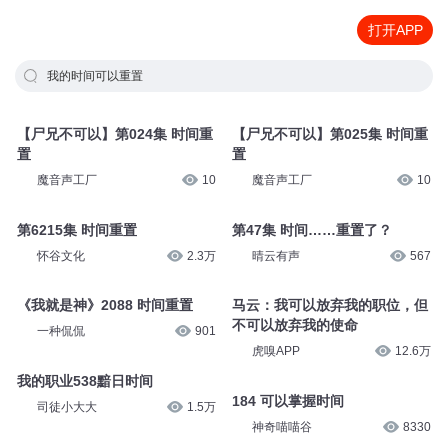
打开APP
我的时间可以重置
【尸兄不可以】第024集 时间重
【尸兄不可以】第025集 时间重
置
置
魔音声工厂
10
魔音声工厂
10
第6215集 时间重置
第47集 时间……重置了？
怀谷文化
2.3万
晴云有声
567
《我就是神》2088 时间重置
马云：我可以放弃我的职位，但
不可以放弃我的使命
一种侃侃
901
虎嗅APP
12.6万
我的职业538黯日时间
184 可以掌握时间
司徒小大大
1.5万
神奇喵喵谷
8330