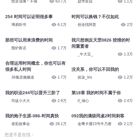
悦音涟漪丶不倾
63.7万
赵华皇冠
1.1万
254 时间可以证明很多事
时间可以换钱？不仅如此
博易听书
6.1万
创业找阿普
2万
那些可以用来浪费的时间
我只想倒反天罡0826 狡猾的时
间重置者
围炉夜话
1.7万
_牛大宝_
1.3万
合理运用时间概念，你也可以有
很多私人时间
没关系，你可以不回我的
36氪音频频道
1.7万
拾柒_Iris
1.2万
我的职业244可以晋升三阶了
第18章 我的时间不属于你
司徒小大大
2.9万
if_倾心
2.4万
我的炮子生涯-086-时间真快
092我的满级同桌2时间刺客
老彩故事会
28.1万
金鹰卡通23号牛乃唐
2.1万
您是不是在找：