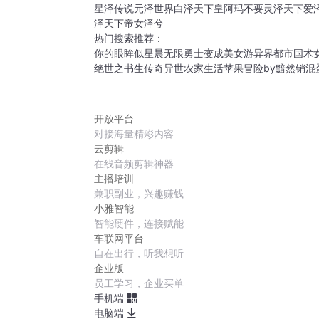
星泽传说
元泽世界
白泽天下
皇阿玛不要
灵泽天下
爱
泽天下
帝女泽兮
热门搜索推荐：
你的眼眸似星晨
无限勇士
变成美女游异界
都市国术
绝世之书生传奇
异世农家生活
苹果冒险by黯然销混
开放平台
对接海量精彩内容
云剪辑
在线音频剪辑神器
主播培训
兼职副业，兴趣赚钱
小雅智能
智能硬件，连接赋能
车联网平台
自在出行，听我想听
企业版
员工学习，企业买单
手机端
电脑端