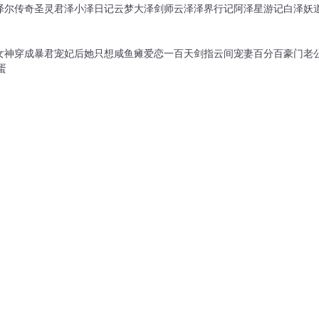
泽尔传奇
圣灵君泽
小泽日记
云梦大泽
剑师云泽
泽界行记
阿泽星游记
白泽妖
女神
穿成暴君宠妃后她只想咸鱼瘫
爱恋一百天
剑指云间
宠妻百分百豪门老
蛋