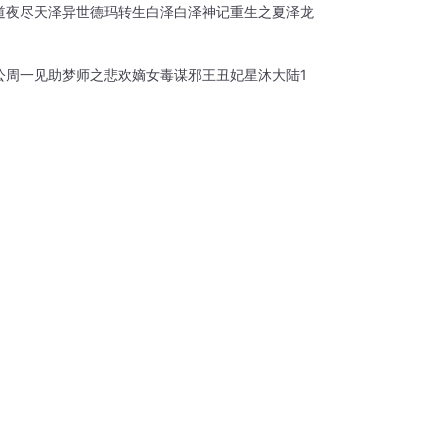
道
夜尽天泽
异世德玛
转生白泽
白泽神记
重生之夏泽
龙
公周一见
助梦师之悲欢
嫡女毒谋
邪王丑妃
星沐大陆1