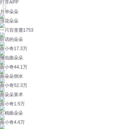
打开APP
月华朵朵
浪花朵朵
一只百变鹿
1753
听话的朵朵
曲小奇
17.3万
懒虫曲朵朵
曲小奇
44.1万
曲朵朵倒水
曲小奇
52.3万
曲朵朵算术
曲小奇
1.5万
杠精曲朵朵
曲小奇
4.4万