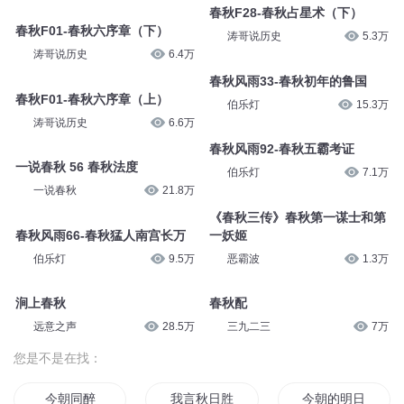
春秋F28-春秋占星术（下）
春秋F01-春秋六序章（下）
涛哥说历史
5.3万
涛哥说历史
6.4万
春秋风雨33-春秋初年的鲁国
春秋F01-春秋六序章（上）
伯乐灯
15.3万
涛哥说历史
6.6万
春秋风雨92-春秋五霸考证
一说春秋 56 春秋法度
伯乐灯
7.1万
一说春秋
21.8万
《春秋三传》春秋第一谋士和第
春秋风雨66-春秋猛人南宫长万
一妖姬
伯乐灯
9.5万
恶霸波
1.3万
涧上春秋
春秋配
远意之声
28.5万
三九二三
7万
您是不是在找：
今朝同醉
我言秋日胜春朝
今朝的明日