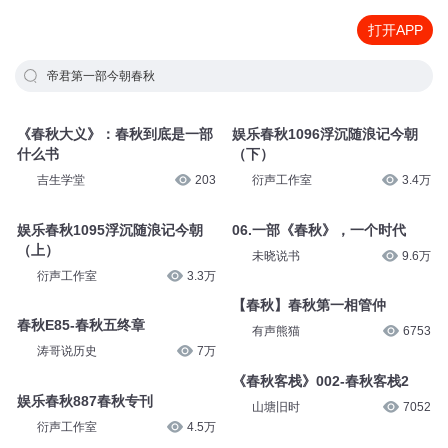
打开APP
帝君第一部今朝春秋
《春秋大义》：春秋到底是一部
娱乐春秋1096浮沉随浪记今朝
什么书
（下）
吉生学堂
203
衍声工作室
3.4万
娱乐春秋1095浮沉随浪记今朝
06.一部《春秋》，一个时代
（上）
未晓说书
9.6万
衍声工作室
3.3万
【春秋】春秋第一相管仲
春秋E85-春秋五终章
有声熊猫
6753
涛哥说历史
7万
《春秋客栈》002-春秋客栈2
娱乐春秋887春秋专刊
山塘旧时
7052
衍声工作室
4.5万