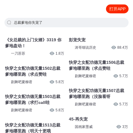
打开APP
总裁爹地你失宠了
《女总裁的上门女婿》3319 你
彭宠失宠
爹地盘动！
涛哥细说历史
88.4万
一刀苏苏
1.8万
快穿之女配功德无量1506总裁
快穿之女配功德无量1502总裁
爹地哪里跑（求点赞哇
爹地哪里跑（求点赞哇
剧舞吧夏柳君
5.7万
剧舞吧夏柳君
5.8万
快穿之女配功德无量1507总裁
快穿之女配功德无量1503总裁
爹地哪里跑（没脸看呀
爹地哪里跑（求打call哇
剧舞吧夏柳君
5.7万
剧舞吧夏柳君
5.8万
45-再失宠
快穿之女配功德无量1513总裁
国画家墨威
3万
爹地哪里跑（明天十更哦