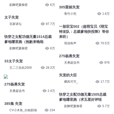
剧舞吧夏柳君
6万
305栗姬失宠
青竹小兜
1.6万
太子失宠
百家讲坛
97.7万
一胎双宝002（超萌宝贝《萌宝
特攻队：总裁爹地快投降》等你
快穿之女配功德无量1514总裁
来听）
爹地哪里跑（抱歉来晚啦
瑶池有声
70.5万
剧舞吧夏柳君
6万
275杨勇失宠
33太子失宠
关勇超说书
976
王二三在此2000
28.3万
失宠的大臣
椰风可可_
17.7万
275杨勇失宠
关勇超说书
2.4万
快穿之女配功德无量1505总裁
爹地哪里跑（求五星好评哇
385集 失宠
剧舞吧夏柳君
5.7万
CV小木鱼_白鲸剧场
234