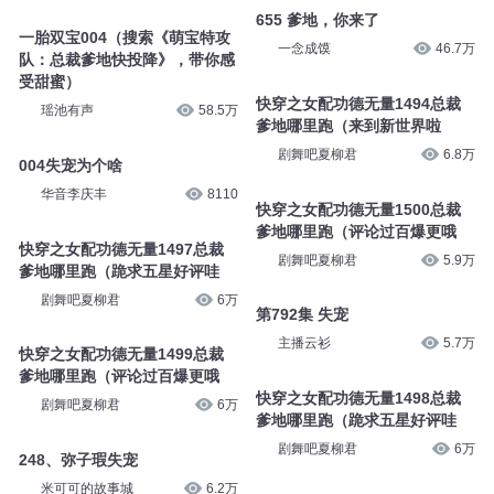
655 爹地，你来了
一胎双宝004（搜索《萌宝特攻
一念成馍
46.7万
队：总裁爹地快投降》，带你感
受甜蜜）
快穿之女配功德无量1494总裁
瑶池有声
58.5万
爹地哪里跑（来到新世界啦
剧舞吧夏柳君
6.8万
004失宠为个啥
华音李庆丰
8110
快穿之女配功德无量1500总裁
爹地哪里跑（评论过百爆更哦
快穿之女配功德无量1497总裁
剧舞吧夏柳君
5.9万
爹地哪里跑（跪求五星好评哇
剧舞吧夏柳君
6万
第792集 失宠
主播云衫
5.7万
快穿之女配功德无量1499总裁
爹地哪里跑（评论过百爆更哦
快穿之女配功德无量1498总裁
剧舞吧夏柳君
6万
爹地哪里跑（跪求五星好评哇
剧舞吧夏柳君
6万
248、弥子瑕失宠
米可可的故事城
6.2万