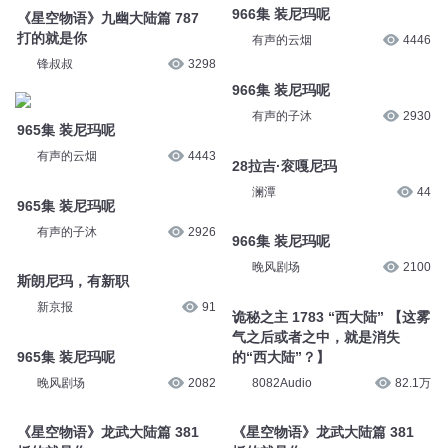
966集 装尼玛呢
《星空物语》九幽大陆篇 787
打的就是你
有声的云烟
4446
锋叔叔
3298
966集 装尼玛呢
有声的子沐
2930
965集 装尼玛呢
有声的云烟
4443
28拉吉·衮嘎尼玛
澜潭
44
965集 装尼玛呢
有声的子沐
2926
966集 装尼玛呢
晚风剧场
2100
斯朗尼玛，有新职
新京报
91
诡秘之主 1783 “西大陆” 【这雾
气之后或者之中，就是消失
965集 装尼玛呢
的“西大陆”？】
晚风剧场
2082
8082Audio
82.1万
《星空物语》龙武大陆篇 381
《星空物语》龙武大陆篇 381