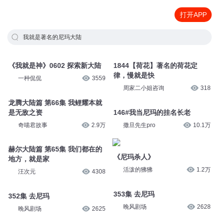
打开APP
我就是著名的尼玛大陆
《我就是神》0602 探索新大陆
1844【荷花】著名的荷花定
律，慢就是快
一种侃侃
3559
周家二小姐咨询
318
龙腾大陆篇 第66集 我鲤耀本就
是无敌之资
146#我当尼玛的挂名长老
奇喵君故事
2.9万
撒旦先生pro
10.1万
赫尔大陆篇 第65集 我们都在的
《尼玛杀人》
地方，就是家
活泼的狒狒
1.2万
汪次元
4308
353集 去尼玛
352集 去尼玛
晚风剧场
2628
晚风剧场
2625