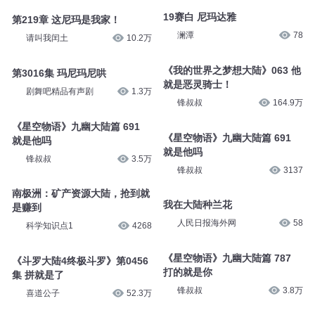
19赛白 尼玛达雅
第219章 这尼玛是我家！
澜潭
78
请叫我闰土
10.2万
《我的世界之梦想大陆》063 他
第3016集 玛尼玛尼哄
就是恶灵骑士！
剧舞吧精品有声剧
1.3万
锋叔叔
164.9万
《星空物语》九幽大陆篇 691
《星空物语》九幽大陆篇 691
就是他吗
就是他吗
锋叔叔
3.5万
锋叔叔
3137
南极洲：矿产资源大陆，抢到就
我在大陆种兰花
是赚到
人民日报海外网
58
科学知识点1
4268
《星空物语》九幽大陆篇 787
《斗罗大陆4终极斗罗》第0456
打的就是你
集 拼就是了
锋叔叔
3.8万
喜道公子
52.3万