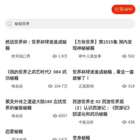
打开APP
秘籍世界
然说世界杯：世界杯球迷速成秘
【方块世界】第1515集 洞内发
籍
现神秘秘籍
然哥脱口秀
1.8万
咿牛儿童故事
562
《我的世界之武艺时代》084 武
世界杯球迷速成秘籍，看这一篇
功秘籍
就够了！
锋叔叔
104.7万
正观新闻
319
紫灵外传之遗迹大陆180 忘忧世
西游世界史 02 西游世界观
界的修炼秘籍
（2）认识西游记：《西游记》
阴谋论和武功秘籍
锋叔叔
8207
中版去听
438
恋爱秘籍
变身秘籍
蛋沫倾声
2.6万