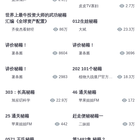
皮皮TV寡妇
2.7万
世界上最牛投资大师的武功秘籍
汇编《全球资产配置》
012生娃秘籍
齐俊杰看财经
86万
大斌
23.3万
讲价秘籍！
讲价秘籍！
薯条酱
8604
薯条酱
3696
讲价秘籍！
202 101个秘籍
薯条酱
2983
植物大战僵尸官方世
18.3万
界
303：长高秘籍
46 通关秘籍
旭岽叨科学
22.9万
苹果姐姐FM
172
25 通关秘籍
赶走便秘秘籍一
苹果姐姐FM
442
二妹姐
3万
0571 王氏秘籍
第1482集 秘籍？