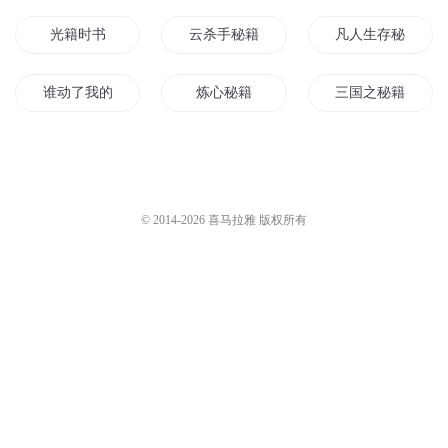
光籍时书
云杀手秘籍
凡人生存秘籍
谁动了我的秘籍
炼心秘籍
三国之秘籍神将
我在万界卖秘籍
综漫之秘籍
秘籍祖师上线
霸道校草的恋爱秘籍
武功秘籍
我成了一本功法秘
© 2014-
2026
喜马拉雅 版权所有
放下那本秘籍
从自创武侠秘籍开始
学本秘籍泡校花
我在火影卖秘籍
我的108套天道秘籍
武帝练就秘籍
快穿之攻略男神秘籍
带着秘籍系统闯异