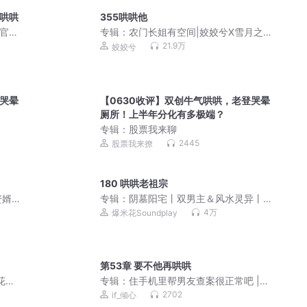
气哄哄
355哄哄他
|官场
专辑：
农门长姐有空间|姣姣兮X雪月之
下|免费种田温馨爽剧
21.9万
姣姣兮
登哭晕
【0630收评】双创牛气哄哄，老登哭晕
厕所！上半年分化有多极端？
专辑：
股票我来聊
2445
股票我来撩
180 哄哄老祖宗
婿|
专辑：
阴墓阳宅丨双男主＆风水灵异丨
多人有声剧
4万
爆米花Soundplay
第53章 要不他再哄哄
花糖|
专辑：
住手机里帮男友查案很正常吧 |
奇幻探案 | 甜宠 | 双向奔赴
2702
if_倾心