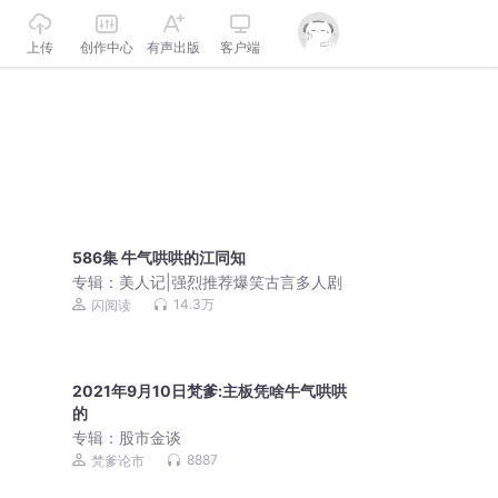
上传
创作中心
有声出版
客户端
586集 牛气哄哄的江同知
专辑：
美人记|强烈推荐爆笑古言多人剧
14.3万
闪阅读
2021年9月10日梵爹:主板凭啥牛气哄哄
的
专辑：
股市金谈
8887
梵爹论市