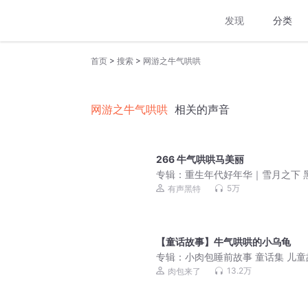
发现
分类
>
>
首页
搜索
网游之牛气哄哄
网游之牛气哄哄
相关的声音
266 牛气哄哄马美丽
专辑：
重生年代好年华｜雪月之下 
｜双穿越｜夫妻致富记|多人有声剧
5万
有声黑特
【童话故事】牛气哄哄的小乌龟
专辑：
小肉包睡前故事 童话集 儿童
13.2万
肉包来了