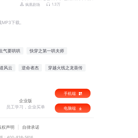
量官场【都市多女主】
1.3万
疯凰剧场
MP3下载。
生气要哄哄
快穿之第一哄夫师
他爸要哄哄
宿主大大牛逼哄哄
道风云
逆命者杰
穿越火线之龙葵传
妇去了
老公每天都要哄
我是假面骑士王
极品辉少
手机端
企业版
员工学习，企业买单
电脑端
版权声明
自律承诺
：400-838-5616