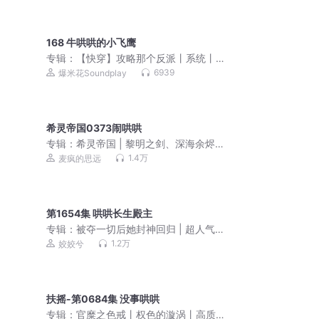
168 牛哄哄的小飞鹰
专辑：
【快穿】攻略那个反派丨系统丨
搞笑丨双男主
6939
爆米花Soundplay
希灵帝国0373闹哄哄
专辑：
希灵帝国 | 黎明之剑、深海余烬
前作 | 动漫原著 | 搞笑史诗科幻|多人有
1.4万
麦疯的思远
声剧
第1654集 哄哄长生殿主
专辑：
被夺一切后她封神回归 | 超人气
马甲爽文|多人有声剧
1.2万
姣姣兮
扶摇-第0684集 没事哄哄
专辑：
官糜之色戒丨权色的漩涡丨高质