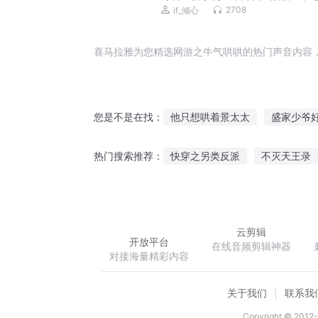
奇幻探案 | 甜宠 | 双向奔赴
2708
if_倾心
喜马拉雅为您精选网游之牛气哄哄的热门声音内容
他只想哄着景太太
盛家少爷
您是不是在找：
小心肝超难哄
这届师尊好难
快穿之另类反派
不灭天王录
热门搜索推荐：
你得哄着我
大佬又来哄我学
神的大陆
异劫风云
魔法
云剪辑
开放平台
在线音频剪辑神器
对接海量精彩内容
关于我们
联系我
Copyright © 2012-