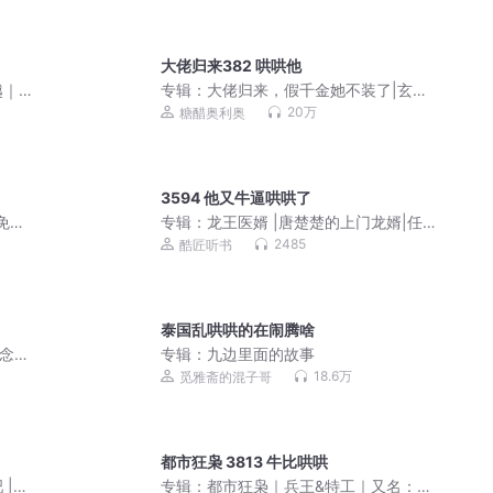
大佬归来382 哄哄他
越｜
专辑：
大佬归来，假千金她不装了|玄学
灵异爆笑风水悬疑|关栩栩/姜栩栩&褚北
20万
糖醋奥利奥
鹤|多人剧
3594 他又牛逼哄哄了
免费
专辑：
龙王医婿 |唐楚楚的上门龙婿|任
京浩领衔演播
2485
酷匠听书
泰国乱哄哄的在闹腾啥
一念成
专辑：
九边里面的故事
18.6万
觅雅斋的混子哥
都市狂枭 3813 牛比哄哄
|
专辑：
都市狂枭｜兵王&特工｜又名：都