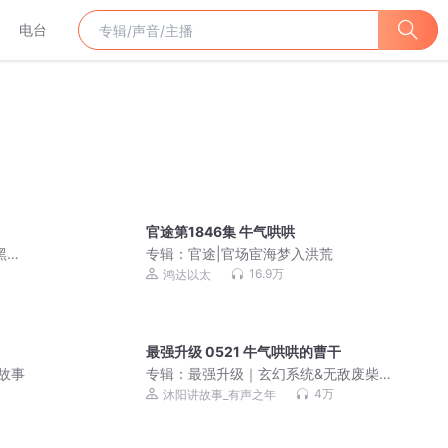
电台
官途第1846集 牛气哄哄
黑特
专辑：
官途|官场宦海梦入洪荒
16.9万
鸿达以太
最强升级 0521 牛气哄哄的曹干
故事
专辑：
最强升级｜玄幻系统&无敌废柴流
丨精品多人有声剧
4万
沐阳讲故事_有声之年