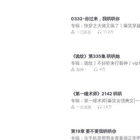
0332-你过来，我哄哄你
专辑：
快穿之大佬又疯了丨爆笑穿
一刀苏苏多人有声剧
11.2万
一刀苏苏
《诡纹》第335集 哄哄她
专辑：
诡纹丨不好听来打裂神丨vip
多人有声剧丨霸榜作品，破亿点击
4万
裂神丶
《第一瞳术师》2142 哄哄
专辑：
第一瞳术师|爆笑女强爽文|
馍|会员免费|多人有声剧
1.4万
一念成馍
第19章 要不要我哄哄你
专辑：
住手机里帮男友查案很正常吧 