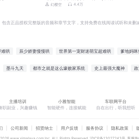
市之最强狂兵VIP版
4.4万
幻樱空
，包含正品授权完整版的音频和章节文字，支持免费在线阅读试听和未删减
好难哄
辰少娇妻慢慢哄
世界第一宠财迷萌宝超难哄
爹地妈咪
哄
哄猫是个技术活
拍戏只为哄媳妇
傲娇少爷太难哄
孩子
墨斗九天
都市之就是这么壕败家系统
史上最强大魔神
政
习了
牛气冲天
用吃的哄我呀
我家萌宝超难哄
三爷又哄媳
传说之命运囧途
狼主不乖财迷十三妾
穿越秦朝之我是始皇帝
主播培训
小雅智能
车联网平台
兼职副业，兴趣赚钱
智能硬件，连接赋能
自在出行，听我想听
们
公司新闻
招贤纳士
用户反馈
服务协议
隐私政策
2026
www.ximalaya.com lnc. ALL Rights Reserved
沪ICP备13027243号
客服热线