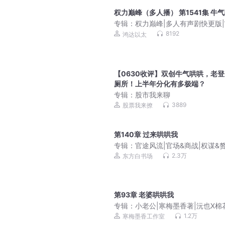
权力巅峰（多人播） 第1541集 牛
专辑：
权力巅峰|多人有声剧快更版
升迁|梦入洪荒|官途|2
8192
鸿达以太
【0630收评】双创牛气哄哄，老
厕所！上半年分化有多极端？
专辑：
股市我来聊
3889
股票我来撩
第140章 过来哄哄我
专辑：
官途风流|官场&商战|权谋&赘
多人有声
2.3万
东方白书场
第93章 老婆哄哄我
专辑：
小老公|寒梅墨香著|沅也X棉
年下小狼狗求爱记
1.2万
寒梅墨香工作室