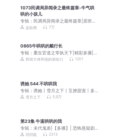
1073民调局异闻录之最终篇章-牛气哄
哄的小孩儿
专辑：
民调局异闻录之最终篇章|原班人
马多人有声剧|蓝歆阁制作
7万
蓝歆阁
0865牛哄哄的戴行长
专辑：
重生官道之宰执天下|精彩多播|喋
血官场|郭靖大侠播
1201
郭靖大侠和他的朋友们
诱她 544 不哄哄我
专辑：
诱她丨雪月之下丨互撩甜宠丨多
人精品 | VIP免费
5.9万
雪月之下
第23集 牛逼哄哄的我
专辑：
末代鬼差|【多播】| 恐怖悬疑剧|
惊险刺激|玩的就是心跳
2313
玥玥龍