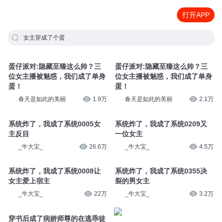
打开APP
女主穿成了个蛋
蛋仔派对:隐藏至臻这么帅？三
蛋仔派对:隐藏至臻这么帅？三
位女主播被魅惑，我们成了单身
位女主播被魅惑，我们成了单身
蛋！
蛋！
春天是如此的美丽
1.9万
春天是如此的美丽
2.1万
系统炸了，我成了系统0005女
系统炸了，我成了系统0209又
主反目
一位女主
_牛大宝_
26.6万
_牛大宝_
4.5万
系统炸了，我成了系统0008让
系统炸了，我成了系统0355决
女主爱上宿主
裂的男女主
_牛大宝_
22万
_牛大宝_
3.2万
穿书后成了病娇师尊的在逃乖徒