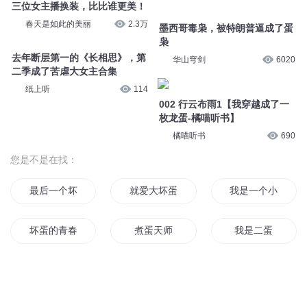
三位女主播换装，比比谁更美！
春天是如此的美丽
2.3万
墨西哥毒枭，被特朗普逼成了蛋
枭
去年断层第一的《长相思》，第
华山穹剑
6020
二季成了苦虐大女主合集
纸上听
114
002 行云布雨1【我穿越成了一
枚龙蛋-橘喵听书】
橘喵听书
690
您是不是在找：
最后一个坏蛋
就爱大坏蛋
我是一个小龙蛋
坏蛋的青春
煮蛋天师
我是二蛋
我的彩蛋是美男
从蛋开始
当下蛋道士的那几