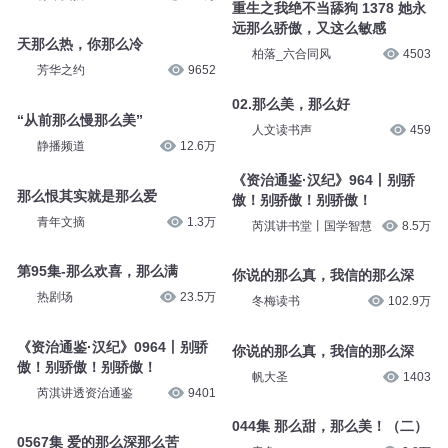
重生之我绝不当舔狗 1378 她永
远那么骄傲，又这么敏感
天那么热，你那么冷
柏落_六合同风
4503
芳华之约
9652
02.那么美，那么好
“从前那么慢那么美”
人文读书声
459
静播频道
12.6万
《资治通鉴·汉纪》964丨别骄
那么恨其实就是那么爱
傲！别骄傲！别骄傲！
青年文摘
1.3万
芮淇讲书堂丨国学智慧
8.5万
第95集-那么欢喜，那么满
你说的那么真，我信的那么深
热剧场
23.5万
冬梅读书
102.9万
《资治通鉴·汉纪》0964丨别骄
你说的那么真，我信的那么深
傲！别骄傲！别骄傲！
帆大圣
1403
芮淇讲透资治通鉴
9401
044集 那么甜，那么美！（二）
0567集 爱的那么深那么苦