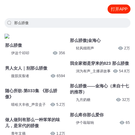
打开APP
那么骄傲
那么骄傲|金海心
那么骄傲
轻风细雨声
2万
伊这个叩叩
356
我全家都是穿来的823 那么骄傲
男人女人｜别那么骄傲
润为有声_主播讲故事
54.8万
腹肌笑裂者
6594
那么骄傲——金海心（来自十七
随心所欲-第033集 《那么骄
的推荐）
傲》
九月奶糖
32万
嘻哈大丰收_声音盒子
5.2万
那么疼你那么爱你
做人做到有那么一种笨笨的味
伊个敲敲响
65
儿，是宋代的骄傲
青年文摘
1.2万