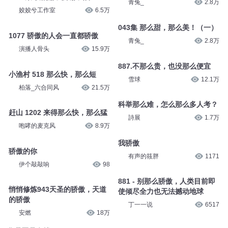
青兔_
2.8万
姣姣兮工作室
6.5万
043集 那么甜，那么美！（一）
1077 骄傲的人会一直都骄傲
青兔_
2.8万
演播人骨头
15.9万
887.不那么贵，也没那么便宜
小渔村 518 那么快，那么短
雪球
12.1万
柏落_六合同风
21.5万
科举那么难，怎么那么多人考？
赶山 1202 来得那么快，那么猛
詩展
1.7万
咆哮的麦克风
8.9万
我骄傲
骄傲的你
有声的筱胖
1171
伊个敲敲响
98
881 - 别那么骄傲，人类目前即
悄悄修炼943天圣的骄傲，天道
使倾尽全力也无法撼动地球
的骄傲
丁一一说
6517
安燃
18万