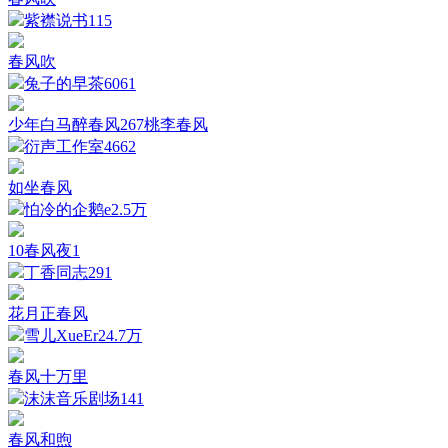
紫襟说书
115
春风吹
兔子的早茶
6061
少年白马醉春风267桃李春风
衍声工作室
4662
如坐春风
怕冷的企鹅e
2.5万
10春风夜1
丁香同志
291
花月正春风
雪儿XueEr
24.7万
春风十万里
沫沫音乐剧场
141
春风和煦