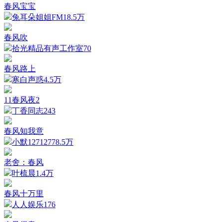
春风宝宝
兔耳朵姐姐FM
18.5万
春风吹
拾光精品有声工作室
70
春风路上
寒白声惑
4.5万
11春风夜2
丁香同志
243
春风知我意
小默127127
78.5万
老舍：春风
叶梳晨
1.4万
春风十万里
人人娱乐
176