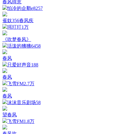
春风得意
怕冷的企鹅e
8257
雀奴356春风疾
珥玎玎
1万
《吹梦春风》
活泼的狒狒
6458
春风
只爱好声音
188
春风
飞雪FM
2.7万
春风
沫沫音乐剧场
58
望春风
飞雪FM
1.8万
春风吹