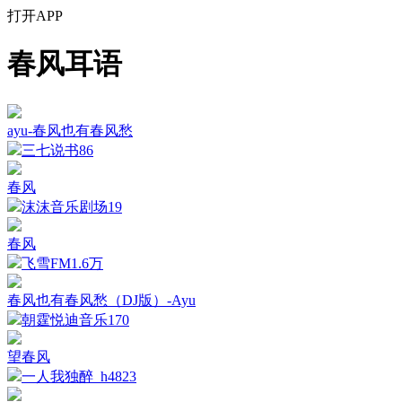
打开APP
春风耳语
ayu-春风也有春风愁
三七说书
86
春风
沫沫音乐剧场
19
春风
飞雪FM
1.6万
春风也有春风愁（DJ版）-Ayu
朝霆悦迪音乐
170
望春风
一人我独醉_h4
823