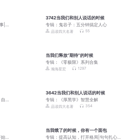
3742当我们和别人说话的时候
事|
专辑：
鬼谷子：五分钟搞定人心
55
品读四大名著
当我们释放“期待”的时候
专辑：
《零极限》系列合集
1297
瀚海星宏
3642当我们和别人说话的时候
｜自
专辑：
《厚黑学》智慧全解
354
品读四大名著
当我饿了的时候，你有一个面包
开始
专辑：
提高认知，打开格局|句句扎心真