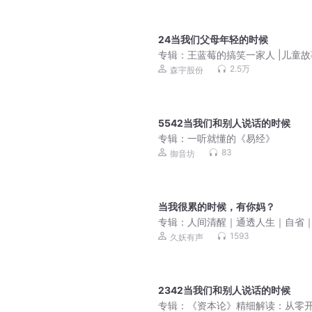
24当我们父母年轻的时候
专辑：
王蓝莓的搞笑一家人 |儿童故
日常爆笑|亲子成长
2.5万
森宇股份
5542当我们和别人说话的时候
专辑：
一听就懂的《易经》
83
御音坊
当我很累的时候，有你妈？
专辑：
人间清醒｜通透人生｜自省
渡｜自愈
1593
久妖有声
2342当我们和别人说话的时候
专辑：
《资本论》精细解读：从零