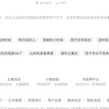
话
940
何兮有声
容，包含正品授权完整版的音频和章节文字，支持免费在线阅读试听和未删
起的时候
明月候归人
谁都有小时候
我于此等候你
是时候
的等候
春天的时候就回来吧
爱情来的时候
重回小时候
爱
世的冤家He了
山间有座暮离斋
都市之魔女
痞子学生不简单
我修魔的时候很仙
花开不候
为爱等候
度纵横
倘若此世真有神明
涩老公是大明星
我只会拍烂片啊
主播培训
小雅智能
车联网平台
兼职副业，兴趣赚钱
智能硬件，连接赋能
自在出行，听我想听
们
公司新闻
招贤纳士
用户反馈
服务协议
隐私政策
2026
www.ximalaya.com lnc. ALL Rights Reserved
沪ICP备13027243号
客服热线