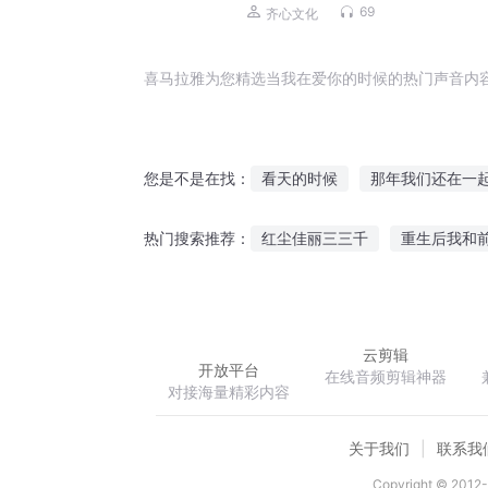
读懂经济学
69
齐心文化
喜马拉雅为您精选当我在爱你的时候的热门声音内
看天的时候
那年我们还在一
您是不是在找：
当你说爱我的时候
爱情路上
红尘佳丽三三千
重生后我和前
热门搜索推荐：
等候花开
再见倾心过妻不候
凌云山雾海
冰苍煞界
异
云剪辑
开放平台
在线音频剪辑神器
对接海量精彩内容
关于我们
联系我
Copyright © 2012-