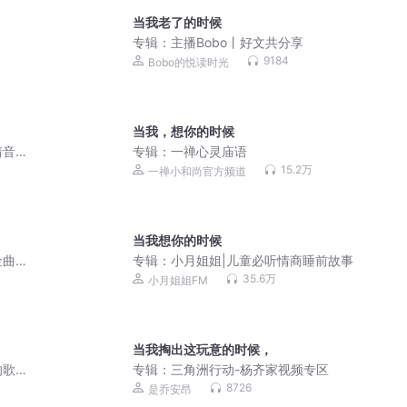
当我老了的时候
专辑：
主播Bobo丨好文共分享
9184
Bobo的悦读时光
当我，想你的时候
清音
专辑：
一禅心灵庙语
15.2万
一禅小和尚官方频道
当我想你的时候
金曲
专辑：
小月姐姐|儿童必听情商睡前故事
35.6万
小月姐姐FM
当我掏出这玩意的时候，
的歌
专辑：
三角洲行动-杨齐家视频专区
8726
是乔安昂