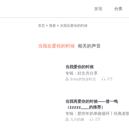
发现
分类
>
>
首页
搜索
当我在爱你的时候
当我在爱你的时候
相关的声音
当我爱你的时候
专辑：
好文共分享
3万
Bobo的悦读时光
当我再爱你的时候——曾一鸣
（zzzzz____的推荐）
专辑：
那些年的单曲循环丨经典老
怀旧金曲丨流行丨民谣
2万
九月奶糖