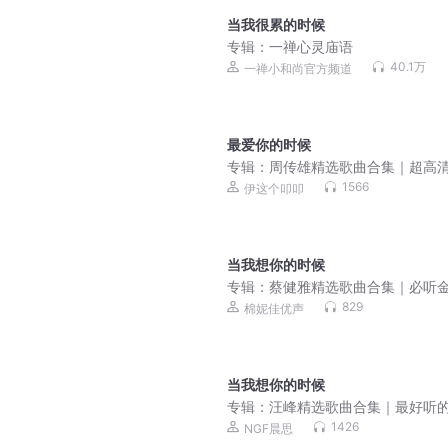
当我很累的时候
专辑：
一禅心灵庙语
40.1万
一禅小和尚官方频道
最爱你的时候
专辑：
周传雄精选歌曲合集｜超高
质｜最好听的必备歌单
1566
伊这个叩叩
当我想你的时候
专辑：
蔡健雅精选歌曲合集｜必听
50首｜超高音质
829
棉妮佳优声
当我想你的时候
专辑：
汪峰精选歌曲合集｜最好听
曲｜超高清音质
1426
NGF晨思