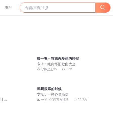
电台
曾一鸣 - 当我再爱你的时候
专辑：
经典怀旧歌曲大全
373
翠微居士95
当我很累的时候
专辑：
一禅心灵庙语
歌丨
14.3万
一禅小和尚官方频道