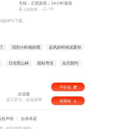
专辑：
正观新闻｜24小时速报
131
正观新闻
减MP3下载。
了
回到小时候的我
起风的时候说爱你
情过妻不候
一个人的时候你会想起谁
日光照山林
睨站穹沧
仙凡契约
百炼龙成尊
手机端
企业版
员工学习，企业买单
电脑端
版权声明
自律承诺
：400-838-5616