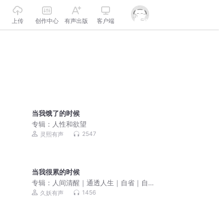
上传
创作中心
有声出版
客户端
当我饿了的时候
专辑：
人性和欲望
2547
灵熙有声
当我很累的时候
专辑：
人间清醒｜通透人生｜自省｜自
渡｜自愈
1456
久妖有声