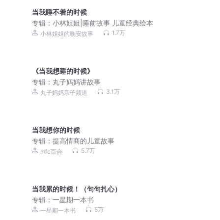
当我睡不着的时候
专辑：
小林姐姐|睡前故事 儿童经典绘本
1.7万
小林姐姐的晚安故事
《当我想睡的时候》
专辑：
丸子妈妈讲故事
3.1万
丸子妈妈亲子频道
当我想你的时候
专辑：
提高情商的儿童故事
5.7万
mfc百合
当我累的时候！（句句扎心）
专辑：
一星期一本书
5万
一星期一本书